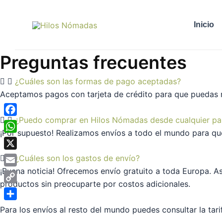
Ir
al
Inicio
contenido
Preguntas frecuentes
¿Cuáles son las formas de pago aceptadas?
Aceptamos pagos con tarjeta de crédito para que puedas 
¿Puedo comprar en Hilos Nómadas desde cualquier pa
Facebook
¡Por supuesto! Realizamos envíos a todo el mundo para qu
WhatsApp
X
¿Cuáles son los gastos de envío?
¡Buena noticia! Ofrecemos envío gratuito a toda Europa. As
Email
productos sin preocuparte por costos adicionales.
Copy
Link
Compartir
Para los envíos al resto del mundo puedes consultar la tarif