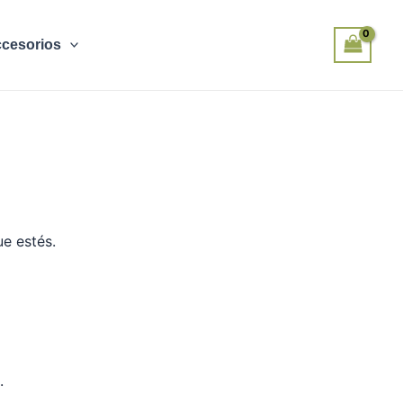
cesorios
e estés.
o.