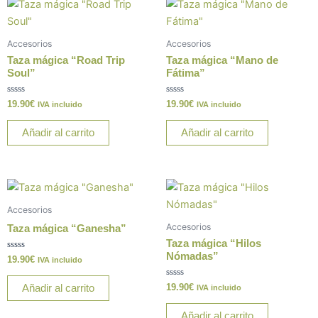
Accesorios
Accesorios
Taza mágica “Road Trip
Taza mágica “Mano de
Soul”
Fátima”
Valorado
Valorado
19.90
€
19.90
€
IVA incluido
IVA incluido
con
con
0
0
de
de
Añadir al carrito
Añadir al carrito
5
5
Accesorios
Accesorios
Taza mágica “Ganesha”
Taza mágica “Hilos
Nómadas”
Valorado
19.90
€
IVA incluido
con
0
de
Valorado
19.90
€
Añadir al carrito
IVA incluido
5
con
0
de
Añadir al carrito