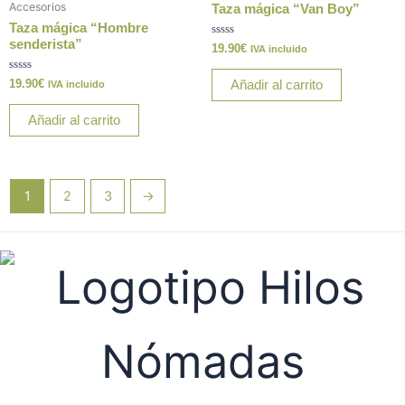
Accesorios
Taza mágica “Van Boy”
Taza mágica “Hombre
senderista”
Valorado
19.90
€
IVA incluido
con
0
de
Valorado
19.90
€
Añadir al carrito
IVA incluido
5
con
0
de
Añadir al carrito
5
1
2
3
→