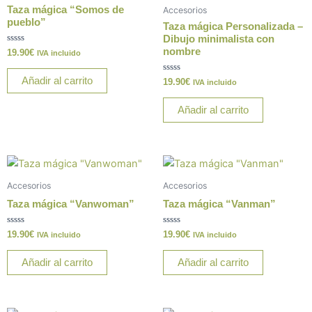
Taza mágica “Somos de
Accesorios
pueblo”
Taza mágica Personalizada –
Dibujo minimalista con
nombre
Valorado
19.90
€
IVA incluido
con
0
de
Añadir al carrito
Valorado
19.90
€
IVA incluido
5
con
0
de
Añadir al carrito
5
Accesorios
Accesorios
Taza mágica “Vanwoman”
Taza mágica “Vanman”
Valorado
Valorado
19.90
€
19.90
€
IVA incluido
IVA incluido
con
con
0
0
de
de
Añadir al carrito
Añadir al carrito
5
5