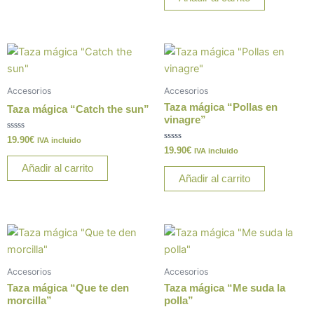
5
Accesorios
Accesorios
Taza mágica “Pollas en
Taza mágica “Catch the sun”
vinagre”
Valorado
19.90
€
IVA incluido
con
Valorado
19.90
€
IVA incluido
0
con
de
0
Añadir al carrito
5
de
Añadir al carrito
5
Accesorios
Accesorios
Taza mágica “Que te den
Taza mágica “Me suda la
morcilla”
polla”