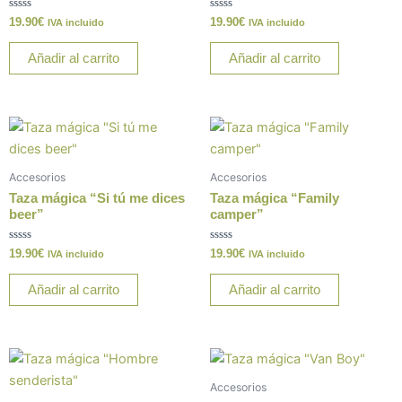
Valorado
Valorado
19.90
€
19.90
€
IVA incluido
IVA incluido
con
con
0
0
de
de
Añadir al carrito
Añadir al carrito
5
5
Accesorios
Accesorios
Taza mágica “Si tú me dices
Taza mágica “Family
beer”
camper”
Valorado
Valorado
19.90
€
19.90
€
IVA incluido
IVA incluido
con
con
0
0
de
de
Añadir al carrito
Añadir al carrito
5
5
Accesorios