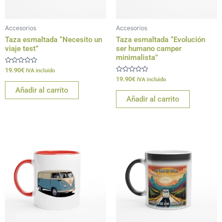
Accesorios
Accesorios
Taza esmaltada “Necesito un
Taza esmaltada “Evolución
viaje test”
ser humano camper
minimalista”
Valorado
19.90
€
IVA incluido
con
Valorado
19.90
€
IVA incluido
0
con
de
Añadir al carrito
0
5
de
Añadir al carrito
5
Este
producto
tiene
múltiples
variantes.
Las
opciones
se