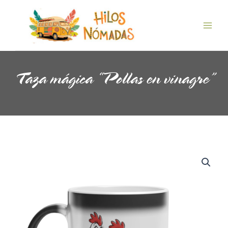
Ir
Main
al
Men
contenido
Taza mágica “Pollas en vinagre”