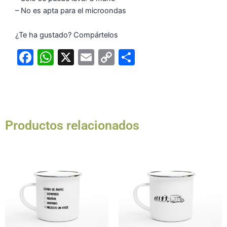
– No es apta para el microondas
¿Te ha gustado? Compártelos
F
W
X
E
C
C
a
h
m
o
o
c
at
ai
p
m
e
s
l
y
p
b
A
Li
ar
Productos relacionados
o
p
n
tir
o
p
k
k