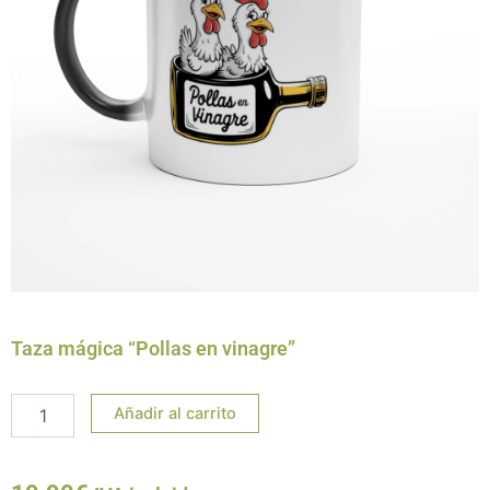
Taza mágica “Pollas en vinagre”
Taza
Añadir al carrito
mágica
"Pollas
en