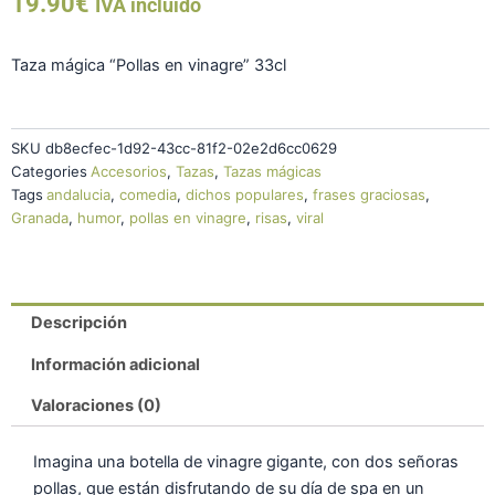
19.90
€
vinagre"
IVA incluido
cantidad
Taza mágica “Pollas en vinagre” 33cl
SKU
db8ecfec-1d92-43cc-81f2-02e2d6cc0629
Categories
Accesorios
,
Tazas
,
Tazas mágicas
Tags
andalucia
,
comedia
,
dichos populares
,
frases graciosas
,
Granada
,
humor
,
pollas en vinagre
,
risas
,
viral
Descripción
Información adicional
Valoraciones (0)
Imagina una botella de vinagre gigante, con dos señoras
pollas, que están disfrutando de su día de spa en un