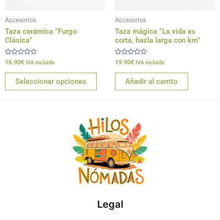
pueden
Accesorios
Accesorios
elegir
Taza cerámica “Furgo
Taza mágica “La vida es
en
Clásica”
corta, hazla larga con km”
la
página
Valorado
Valorado
16.90
€
19.90
€
IVA incluido
IVA incluido
con
con
de
0
0
de
de
producto
Seleccionar opciones
Añadir al carrito
5
5
Legal