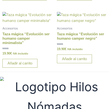
elegir
en
la
página
de
Accesorios
Accesorios
producto
Taza mágica “Evolución ser
Taza mágica “Evolución ser
humano camper
humano camper negro”
minimalista”
Valorado
19.90
€
IVA incluido
con
Valorado
19.90
€
IVA incluido
0
con
de
Añadir al carrito
0
5
de
Añadir al carrito
5