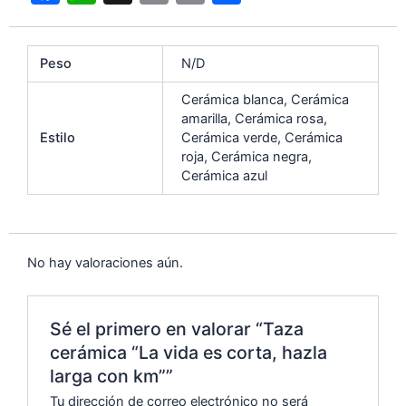
a
h
m
o
o
c
at
ai
p
m
Peso
N/D
e
s
l
y
p
b
A
Li
ar
Cerámica blanca, Cerámica
amarilla, Cerámica rosa,
o
p
n
tir
Estilo
Cerámica verde, Cerámica
o
p
k
roja, Cerámica negra,
Cerámica azul
k
No hay valoraciones aún.
Sé el primero en valorar “Taza
cerámica “La vida es corta, hazla
larga con km””
Tu dirección de correo electrónico no será