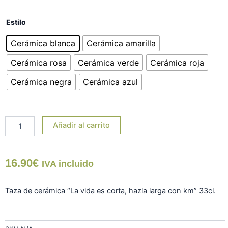
Taza
Estilo
cerámica
"La
Cerámica blanca
Cerámica amarilla
vida
es
Cerámica rosa
Cerámica verde
Cerámica roja
corta,
hazla
Cerámica negra
Cerámica azul
larga
con
km"
cantidad
Añadir al carrito
16.90
€
IVA incluido
Taza de cerámica “La vida es corta, hazla larga con km” 33cl.