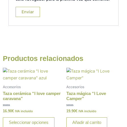
Productos relacionados
Este
producto
tiene
Accesorios
Accesorios
múltiples
Taza cerámica “I love camper
Taza mágica “I Love
variantes.
caravana”
Camper”
Las
Valorado
Valorado
16.90
€
19.90
€
opciones
IVA incluido
IVA incluido
con
con
0
0
se
de
de
Seleccionar opciones
Añadir al carrito
5
5
pueden