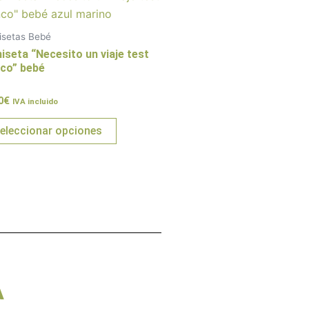
producto
tiene
setas Bebé
múltiples
seta “Necesito un viaje test
variantes.
nco” bebé
Las
rado
0
€
opciones
IVA incluido
se
eleccionar opciones
pueden
elegir
en
la
página
de
producto
A