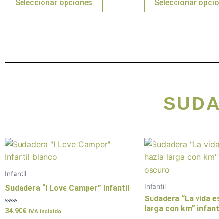
Seleccionar opciones
Seleccionar opci
5
5
pueden
elegir
en
la
página
de
producto
SUDA
Este
producto
tiene
Infantil
múltiples
Infantil
Sudadera “I Love Camper” Infantil
variantes.
Sudadera “La vida es
Las
larga con km” infant
Valorado
34.90
€
IVA incluido
con