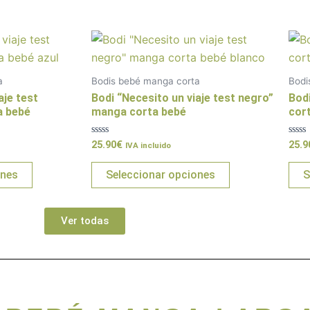
Este
Este
producto
producto
tiene
tiene
a
Bodis bebé manga corta
Bodi
múltiples
múltiples
aje test
Bodi “Necesito un viaje test negro”
Bod
variantes.
variantes.
a bebé
manga corta bebé
cor
Las
Las
Valorado
Valo
25.90
€
25.9
opciones
opciones
IVA incluido
con
con
0
0
se
se
de
de
ones
Seleccionar opciones
S
5
5
pueden
pueden
elegir
elegir
en
en
Ver todas
la
la
página
página
de
de
producto
producto