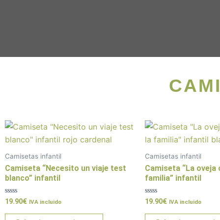
CAMI
Este
producto
tiene
Camisetas infantil
Camisetas infantil
múltiples
Camiseta “Necesito un viaje test
Camiseta “La oveja 
variantes.
blanco” infantil
familia” infantil
Las
Valorado
Valorado
19.90
€
19.90
€
opciones
IVA incluido
IVA incluido
con
con
0
0
se
de
de