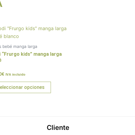
A
Este
producto
tiene
s bebé manga larga
múltiples
i “Frurgo kids” manga larga
variantes.
é
Las
rado
0
€
opciones
IVA incluido
se
eleccionar opciones
pueden
elegir
en
la
página
Cliente
de