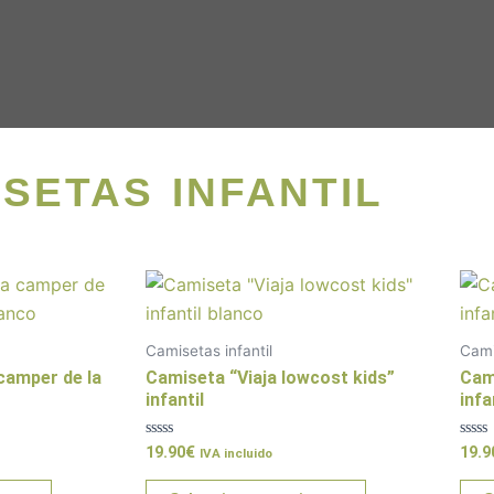
SETAS INFANTIL
Este
Este
producto
producto
tiene
tiene
Camisetas infantil
Cami
múltiples
múltiples
camper de la
Camiseta “Viaja lowcost kids”
Cam
variantes.
variantes.
infantil
infa
Las
Las
Valorado
Valo
19.90
€
19.9
opciones
opciones
IVA incluido
con
con
0
0
se
se
de
de