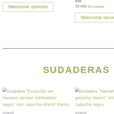
opciones
0
de
Valorado
34.90
€
Seleccionar opciones
se
IVA incluido
5
con
0
pueden
de
Seleccionar opci
5
elegir
en
la
página
de
producto
SUDADERAS 
Este
producto
tiene
múltiples
Infantil
Infantil