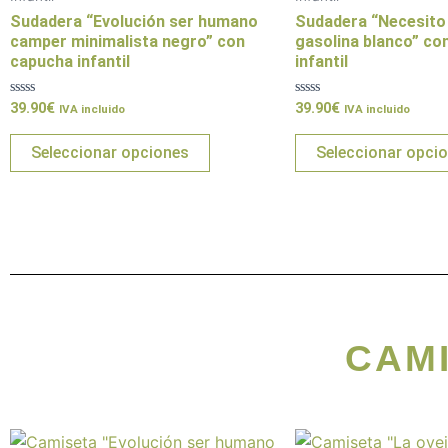
variantes.
Sudadera “Evolución ser humano
Sudadera “Necesito 
Las
camper minimalista negro” con
gasolina blanco” co
capucha infantil
infantil
opciones
se
Valorado
Valorado
39.90
€
39.90
€
IVA incluido
IVA incluido
pueden
con
con
0
0
elegir
de
de
Seleccionar opciones
Seleccionar opci
5
5
en
la
página
de
producto
CAM
Este