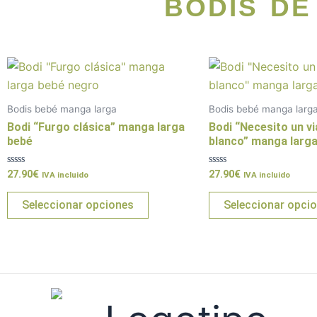
BODIS D
Este
producto
tiene
Bodis bebé manga larga
Bodis bebé manga larg
múltiples
Bodi “Furgo clásica” manga larga
Bodi “Necesito un vi
variantes.
bebé
blanco” manga larg
Las
Valorado
Valorado
27.90
€
27.90
€
opciones
IVA incluido
IVA incluido
con
con
0
0
se
de
de
Seleccionar opciones
Seleccionar opci
5
5
pueden
elegir
en
la
página
de