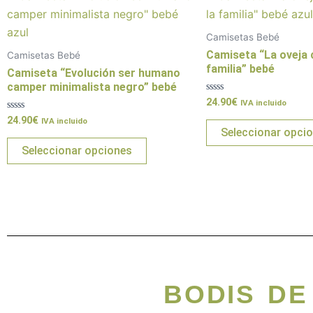
producto
tiene
Camisetas Bebé
múltiples
Camiseta “La oveja 
Camisetas Bebé
variantes.
familia” bebé
Camiseta “Evolución ser humano
Las
camper minimalista negro” bebé
Valorado
24.90
€
opciones
IVA incluido
con
Valorado
0
24.90
€
se
IVA incluido
con
de
Seleccionar opci
0
5
pueden
de
Seleccionar opciones
5
elegir
en
la
página
de
producto
BODIS D