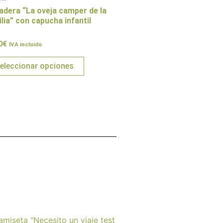
variantes.
adera “La oveja camper de la
Las
lia” con capucha infantil
opciones
rado
0
€
se
IVA incluido
pueden
eleccionar opciones
elegir
en
la
página
de
producto
Este