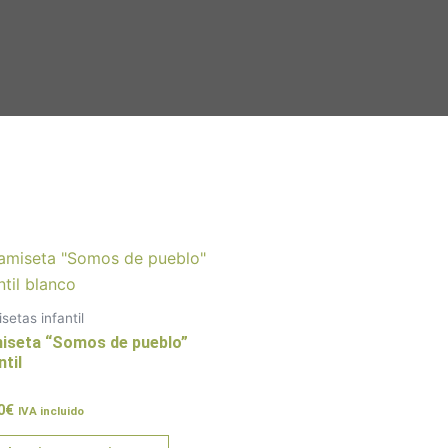
Este
producto
tiene
setas infantil
múltiples
iseta “Somos de pueblo”
variantes.
ntil
Las
rado
0
€
opciones
IVA incluido
se