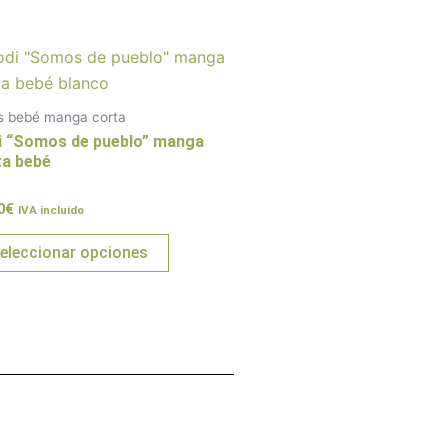
Este
producto
tiene
s bebé manga corta
múltiples
i “Somos de pueblo” manga
variantes.
ta bebé
Las
rado
0
€
opciones
IVA incluido
se
eleccionar opciones
pueden
elegir
en
la
página
de
producto