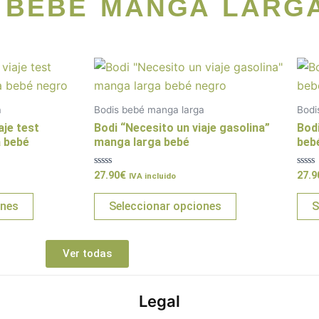
E BEBÉ MANGA LARG
Este
Este
producto
producto
tiene
tiene
a
Bodis bebé manga larga
Bodi
múltiples
múltiples
aje test
Bodi “Necesito un viaje gasolina”
Bod
variantes.
variantes.
a bebé
manga larga bebé
beb
Las
Las
Valorado
Valo
27.90
€
27.9
opciones
opciones
IVA incluido
con
con
0
0
se
se
de
de
ones
Seleccionar opciones
S
5
5
pueden
pueden
elegir
elegir
en
en
Ver todas
la
la
página
página
Legal
de
de