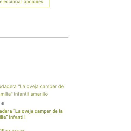
eleccionar opciones
pueden
elegir
en
la
página
de
producto
Este
producto
tiene
til
múltiples
adera “La oveja camper de la
variantes.
lia” infantil
Las
rado
0
€