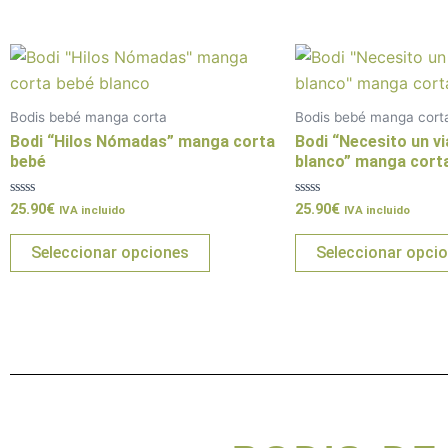
Este
producto
tiene
Bodis bebé manga corta
Bodis bebé manga cort
múltiples
Bodi “Hilos Nómadas” manga corta
Bodi “Necesito un vi
variantes.
bebé
blanco” manga cort
Las
Valorado
Valorado
25.90
€
25.90
€
opciones
IVA incluido
IVA incluido
con
con
0
0
se
de
de
Seleccionar opciones
Seleccionar opci
5
5
pueden
elegir
en
la
página
de
producto