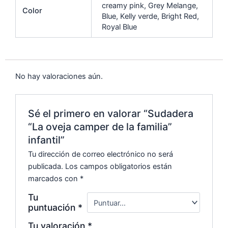
o
p
k
creamy pink, Grey Melange,
Color
Blue, Kelly verde, Bright Red,
k
Royal Blue
No hay valoraciones aún.
Sé el primero en valorar “Sudadera
“La oveja camper de la familia”
infantil”
Tu dirección de correo electrónico no será
publicada.
Los campos obligatorios están
marcados con
*
Tu
puntuación
*
Tu valoración
*