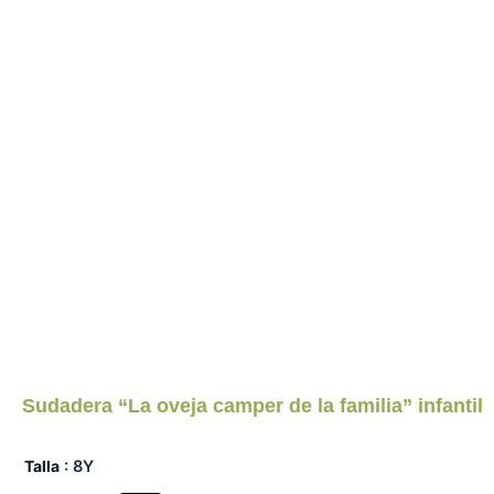
Sudadera “La oveja camper de la familia” infantil
Sudadera
Talla
: 8Y
"La