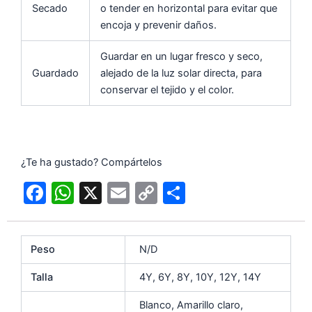
Secado
o tender en horizontal para evitar que
encoja y prevenir daños.
Guardar en un lugar fresco y seco,
Guardado
alejado de la luz solar directa, para
conservar el tejido y el color.
¿Te ha gustado? Compártelos
F
W
X
E
C
C
a
h
m
o
o
c
at
ai
p
m
Peso
N/D
e
s
l
y
p
b
A
Li
ar
Talla
4Y, 6Y, 8Y, 10Y, 12Y, 14Y
o
p
n
tir
Blanco, Amarillo claro,