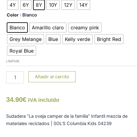
oveja
4Y
6Y
8Y
10Y
12Y
14Y
camper
Color
: Blanco
de
la
Blanco
Amarillo claro
creamy pink
familia"
infantil
Grey Melange
Blue
Kelly verde
Bright Red
cantidad
Royal Blue
LIMPIAR
Añadir al carrito
34.90
€
IVA incluido
Sudadera “La oveja camper de la familia” Infantil mezcla de
materiales reciclados | SOL’S Columbia Kids 04239