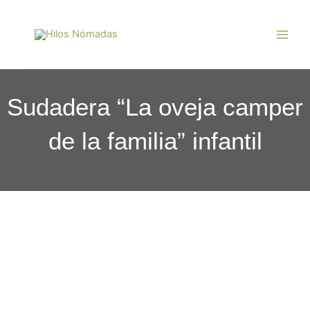
Ir
Main
al
Men
contenido
Sudadera “La oveja camper
de la familia” infantil