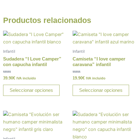
Productos relacionados
Este
Este
producto
prod
tiene
tiene
Infantil
Infantil
múltiples
múlt
Sudadera “I Love Camper”
Camiseta “I love camper
variantes.
varia
con capucha infantil
caravana” infantil
Las
Las
Valorado
Valorado
39.90
€
19.90
€
opciones
opci
IVA incluido
IVA incluido
con
con
0
0
se
se
de
de
Seleccionar opciones
Seleccionar opciones
5
5
pueden
pue
elegir
elegi
en
en
Este
Este
la
la
producto
prod
página
pági
tiene
tiene
de
de
múltiples
múlt
producto
prod
Infantil