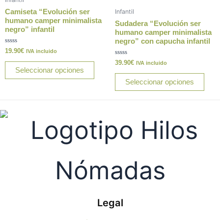
variantes.
varia
Camiseta “Evolución ser
Infantil
Las
Las
humano camper minimalista
Sudadera “Evolución ser
negro” infantil
opciones
opci
humano camper minimalista
negro” con capucha infantil
se
se
Valorado
19.90
€
IVA incluido
pueden
pue
con
0
Valorado
39.90
€
IVA incluido
elegir
elegi
de
con
Seleccionar opciones
5
0
en
en
de
Seleccionar opciones
5
la
la
página
pági
de
de
producto
prod
Legal