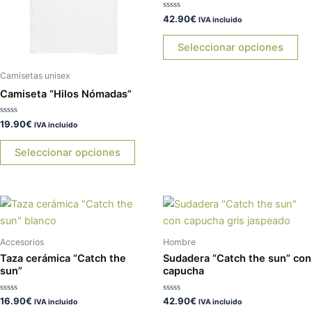
Las
La
Valorado
42.90
€
opciones
op
IVA incluido
con
0
se
se
de
Seleccionar opciones
5
pueden
pu
elegir
ele
Camisetas unisex
en
en
Camiseta “Hilos Nómadas”
la
la
página
pá
Valorado
19.90
€
IVA incluido
con
de
de
0
de
Seleccionar opciones
producto
pr
5
Este
Es
producto
pr
tiene
tie
Accesorios
Hombre
múltiples
múl
Taza cerámica “Catch the
Sudadera “Catch the sun” con
variantes.
var
sun”
capucha
Las
La
Valorado
Valorado
16.90
€
42.90
€
opciones
op
IVA incluido
IVA incluido
con
con