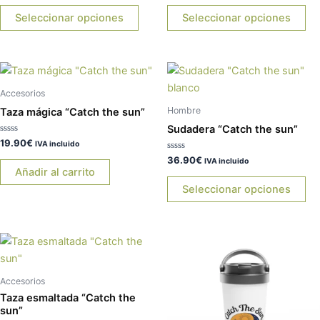
0
0
se
se
de
de
Seleccionar opciones
Seleccionar opciones
5
5
pueden
pu
elegir
ele
en
en
Es
la
la
pr
página
pá
Accesorios
tie
de
de
Hombre
Taza mágica “Catch the sun”
múl
producto
pr
Sudadera “Catch the sun”
var
Valorado
19.90
€
IVA incluido
con
La
0
Valorado
36.90
€
IVA incluido
de
con
Añadir al carrito
op
5
0
de
Seleccionar opciones
se
5
pu
ele
en
la
pá
Accesorios
de
Taza esmaltada “Catch the
pr
sun”