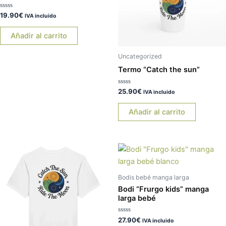
Valorado
19.90
€
IVA incluido
con
0
de
Añadir al carrito
5
Uncategorized
Termo “Catch the sun”
Valorado
25.90
€
IVA incluido
con
0
de
Añadir al carrito
5
Este
Es
producto
pr
tiene
tie
Bodis bebé manga larga
múltiples
múl
Bodi “Frurgo kids” manga
variantes.
var
larga bebé
Las
La
Valorado
27.90
€
opciones
op
IVA incluido
con