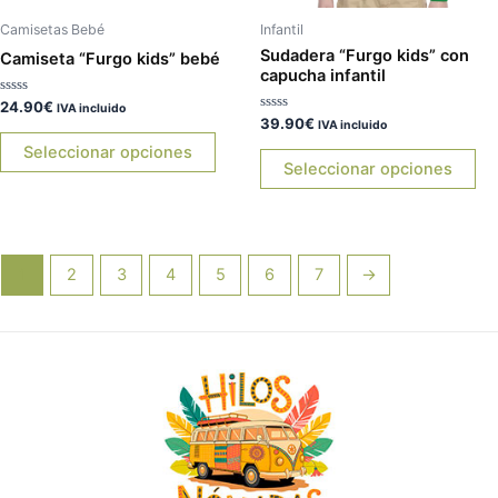
elegir
ele
Camisetas Bebé
Infantil
en
en
Sudadera “Furgo kids” con
Camiseta “Furgo kids” bebé
capucha infantil
la
la
página
pá
Valorado
24.90
€
IVA incluido
con
Valorado
39.90
€
IVA incluido
de
de
0
con
de
0
Seleccionar opciones
producto
pr
5
de
Seleccionar opciones
5
1
2
3
4
5
6
7
→