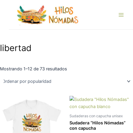
Ordenado
Ir
Main
por
popularidad
al
Men
contenido
libertad
Mostrando 1–12 de 73 resultados
Este
Es
producto
pr
tiene
tie
Sudaderas con capucha unisex
múltiples
múl
Sudadera “Hilos Nómadas”
variantes.
var
con capucha