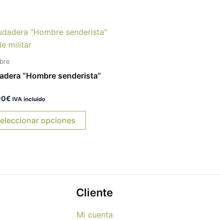
Este
producto
tiene
bre
múltiples
adera “Hombre senderista”
variantes.
Las
rado
90
€
IVA incluido
opciones
eleccionar opciones
se
pueden
elegir
en
la
página
Cliente
de
producto
Mi cuenta