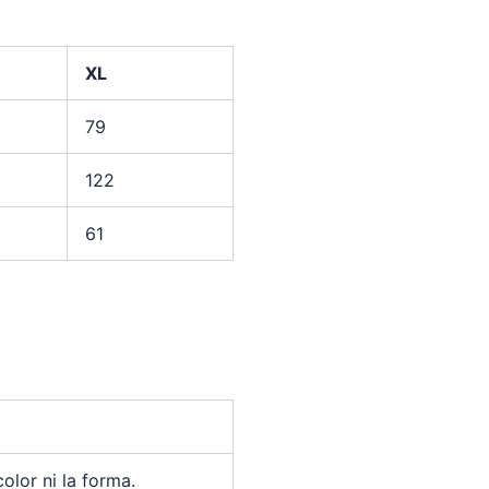
XL
79
122
61
olor ni la forma.