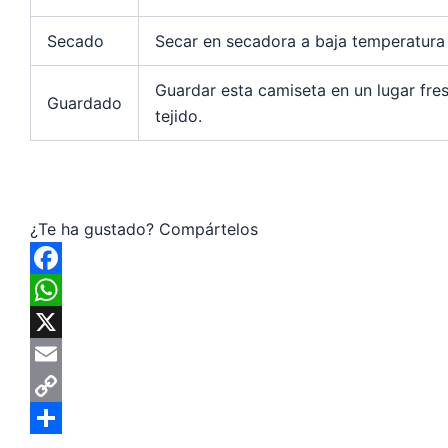
Secado
Secar en secadora a baja temperatura o
Guardar esta camiseta en un lugar fresc
Guardado
tejido.
¿Te ha gustado? Compártelos
F
a
W
c
h
X
e
a
E
b
t
m
C