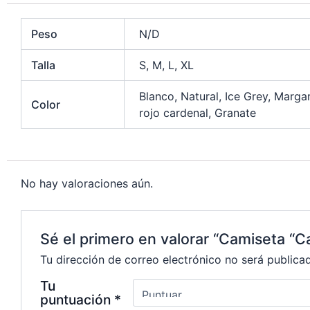
o
s
a
o
C
o
A
i
p
o
Peso
N/D
k
p
l
y
m
Talla
S, M, L, XL
p
L
p
i
a
Blanco, Natural, Ice Grey, Margar
Color
n
r
rojo cardenal, Granate
k
t
i
r
No hay valoraciones aún.
Sé el primero en valorar “Camiseta “C
Tu dirección de correo electrónico no será publica
Tu
puntuación
*