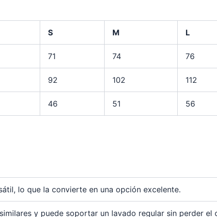
S
M
L
71
74
76
92
102
112
46
51
56
til, lo que la convierte en una opción excelente.
imilares y puede soportar un lavado regular sin perder el c