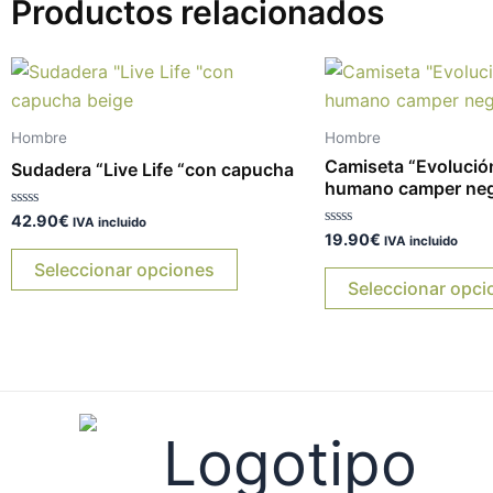
Productos relacionados
Este
producto
tiene
Hombre
Hombre
múltiples
Camiseta “Evolución
Sudadera “Live Life “con capucha
variantes.
humano camper neg
Las
Valorado
42.90
€
IVA incluido
con
Valorado
19.90
€
opciones
IVA incluido
0
con
de
0
Seleccionar opciones
se
5
de
Seleccionar opci
5
pueden
elegir
en
la
página
de
producto