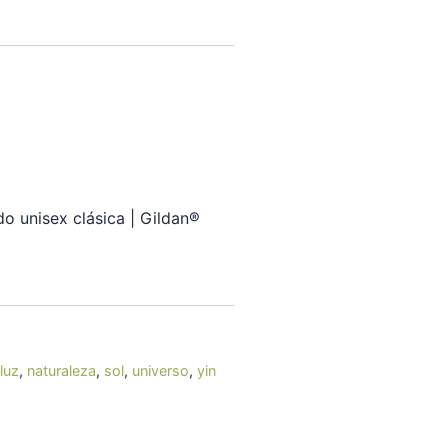
o unisex clásica | Gildan®
luz
,
naturaleza
,
sol
,
universo
,
yin