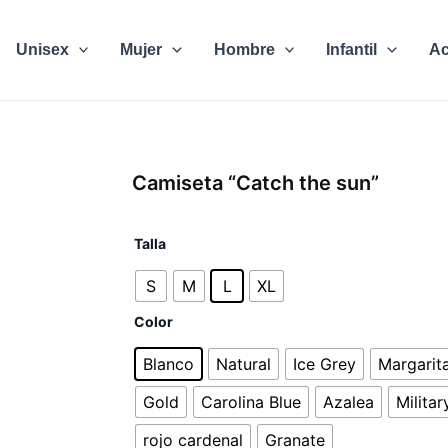
Unisex
Mujer
Hombre
Infantil
Ac
Camiseta “Catch the sun”
Camiseta
Talla
"Catch
the
S
M
L
XL
sun"
cantidad
Color
Blanco
Natural
Ice Grey
Margarit
Gold
Carolina Blue
Azalea
Milita
rojo cardenal
Granate