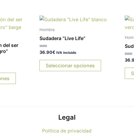
Este
Este
producto
producto
Hombre
tiene
tiene
Hom
Sudadera “Live Life”
múltiples
múltiples
 del ser
Sud
variantes.
variantes.
ro”
Valorado
36.90
€
IVA incluido
con
Las
Las
0
Valo
36.
de
con
Seleccionar opciones
opciones
opciones
5
0
de
S
se
se
5
ones
pueden
pueden
elegir
elegir
en
en
la
la
página
página
Legal
de
de
producto
producto
Política de privacidad