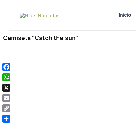
Ir
al
Inicio
contenido
Camiseta “Catch the sun”
Facebook
WhatsApp
X
Email
Copy
Link
Compartir