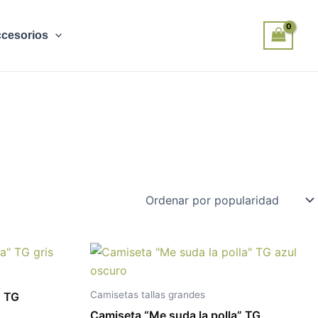
cesorios
ste
Este
roducto
producto
iene
tiene
Camisetas tallas grandes
” TG
últiples
múltiples
Camiseta “Me suda la polla” TG