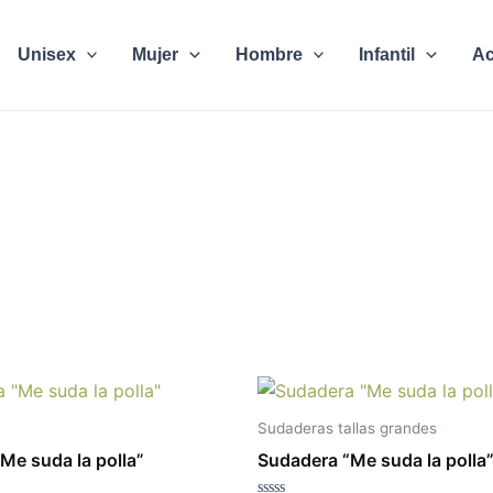
Unisex
Mujer
Hombre
Infantil
Ac
E
p
Sudaderas tallas grandes
t
Me suda la polla”
Sudadera “Me suda la polla
m