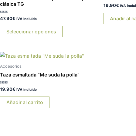
variantes.
clásica TG
Valorado
19.90
€
IVA inclu
con
Las
0
de
Valorado
Añadir al ca
47.90
€
opciones
IVA incluido
5
con
0
se
de
Seleccionar opciones
5
pueden
elegir
en
la
página
Accesorios
de
Taza esmaltada “Me suda la polla”
producto
Valorado
19.90
€
IVA incluido
con
0
de
Añadir al carrito
5