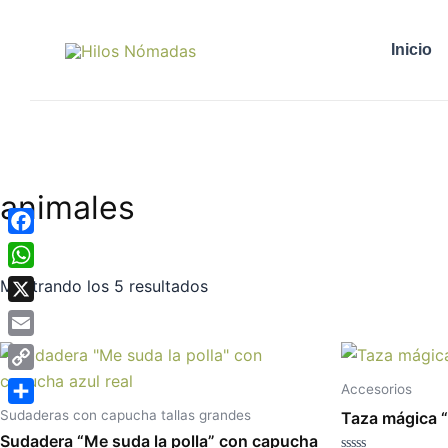
Ordenado
Ir
por
al
popularidad
Inicio
contenido
animales
Facebook
WhatsApp
Mostrando los 5 resultados
X
Email
Este
producto
Copy
Accesorios
tiene
Link
Compartir
Sudaderas con capucha tallas grandes
Taza mágica “
múltiples
Sudadera “Me suda la polla” con capucha