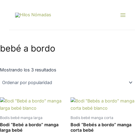
Ordenado
Ir
Main
por
popularidad
al
Men
contenido
bebé a bordo
Mostrando los 3 resultados
Este
Es
producto
pr
tiene
tie
Bodis bebé manga larga
Bodis bebé manga corta
múltiples
múl
Bodi “Bebé a bordo” manga
Bodi “Bebés a bordo” manga
variantes.
var
larga bebé
corta bebé