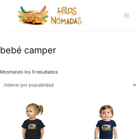
Ordenado
Ir
Main
por
popularidad
al
Men
contenido
bebé camper
Mostrando los 9 resultados
Este
Es
producto
pr
tiene
tie
múltiples
múl
variantes.
var