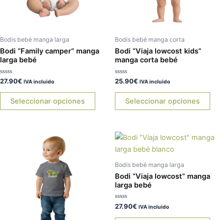
opciones
op
se
se
pueden
pu
elegir
ele
Bodis bebé manga larga
Bodis bebé manga corta
en
en
Bodi “Family camper” manga
Bodi “Viaja lowcost kids”
larga bebé
manga corta bebé
la
la
página
pá
Valorado
Valorado
27.90
€
25.90
€
IVA incluido
IVA incluido
de
de
con
con
0
0
producto
pr
de
de
Seleccionar opciones
Seleccionar opciones
5
5
Este
Es
producto
pr
tiene
tie
Bodis bebé manga larga
múltiples
múl
Bodi “Viaja lowcost” manga
variantes.
var
larga bebé
Las
La
Valorado
27.90
€
opciones
op
IVA incluido
con
0
se
se