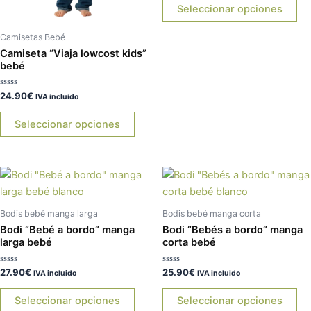
de
Seleccionar opciones
5
pueden
pu
elegir
ele
Camisetas Bebé
en
en
Camiseta “Viaja lowcost kids”
bebé
la
la
página
pá
Valorado
24.90
€
IVA incluido
de
de
con
0
producto
pr
de
Seleccionar opciones
5
Este
Es
producto
pr
tiene
tie
Bodis bebé manga larga
Bodis bebé manga corta
múltiples
múl
Bodi “Bebé a bordo” manga
Bodi “Bebés a bordo” manga
variantes.
var
larga bebé
corta bebé
Las
La
Valorado
Valorado
27.90
€
25.90
€
opciones
op
IVA incluido
IVA incluido
con
con
0
0
se
se
de
de
Seleccionar opciones
Seleccionar opciones
5
5
pueden
pu