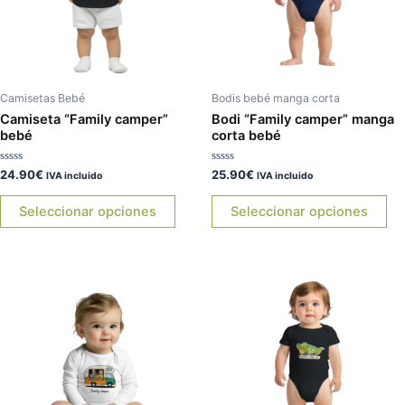
Las
La
opciones
op
se
se
pueden
pu
elegir
ele
Camisetas Bebé
Bodis bebé manga corta
en
en
Camiseta “Family camper”
Bodi “Family camper” manga
bebé
corta bebé
la
la
página
pá
Valorado
Valorado
24.90
€
25.90
€
IVA incluido
IVA incluido
de
de
con
con
0
0
producto
pr
de
de
Seleccionar opciones
Seleccionar opciones
5
5
Este
Es
producto
pr
tiene
tie
múltiples
múl
variantes.
var
Las
La