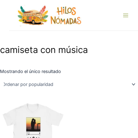
Ir
Main
al
Men
contenido
camiseta con música
Mostrando el único resultado
Este
producto
tiene
múltiples
variantes.