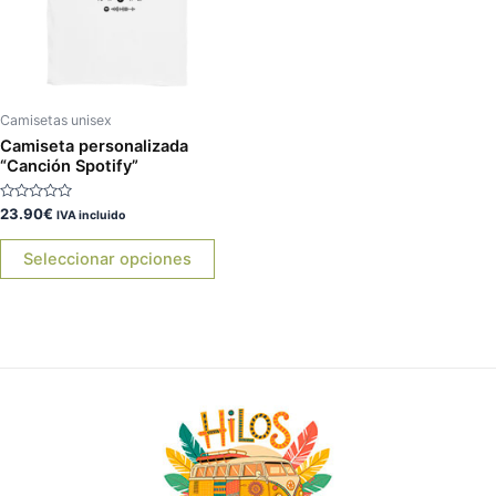
Las
opciones
se
pueden
elegir
Camisetas unisex
en
Camiseta personalizada
“Canción Spotify”
la
página
Valorado
23.90
€
IVA incluido
de
con
0
producto
de
Seleccionar opciones
5