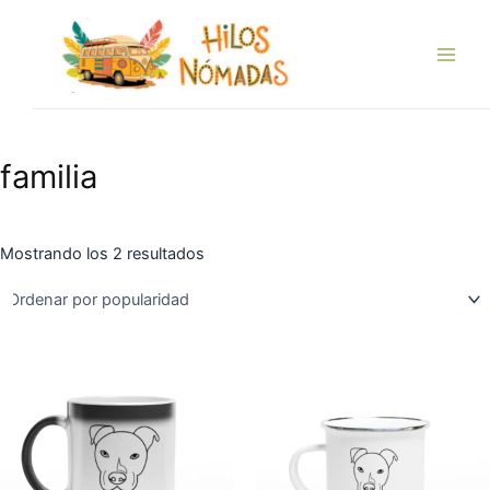
Ordenado
Ir
Main
por
popularidad
al
Men
contenido
familia
Mostrando los 2 resultados