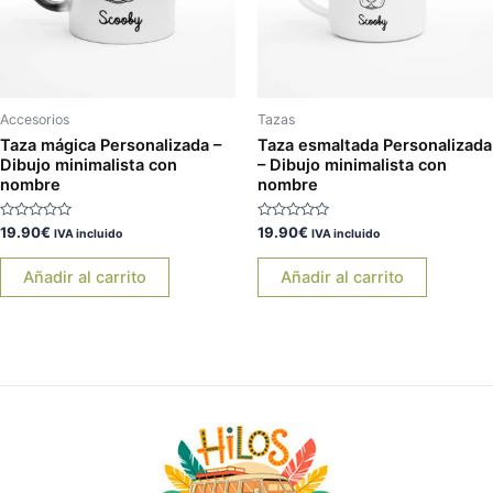
Accesorios
Tazas
Taza mágica Personalizada –
Taza esmaltada Personalizada
Dibujo minimalista con
– Dibujo minimalista con
nombre
nombre
Valorado
Valorado
19.90
€
19.90
€
IVA incluido
IVA incluido
con
con
0
0
de
de
Añadir al carrito
Añadir al carrito
5
5