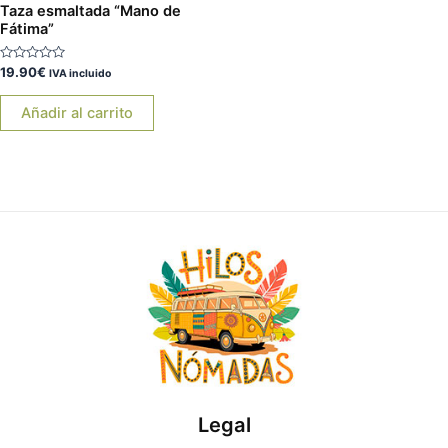
Taza esmaltada “Mano de
Fátima”
Valorado
19.90
€
IVA incluido
con
0
de
Añadir al carrito
5
Legal