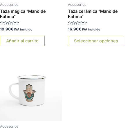
ele
Accesorios
Accesorios
en
Taza mágica “Mano de
Taza cerámica “Mano de
Fátima”
Fátima”
la
pá
Valorado
Valorado
19.90
€
16.90
€
IVA incluido
IVA incluido
de
con
con
0
0
pr
de
de
Añadir al carrito
Seleccionar opciones
5
5
Accesorios