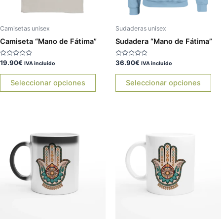
se
se
pueden
pu
elegir
ele
Camisetas unisex
Sudaderas unisex
en
en
Camiseta “Mano de Fátima”
Sudadera “Mano de Fátima”
la
la
página
pá
Valorado
Valorado
19.90
€
36.90
€
IVA incluido
IVA incluido
con
con
de
de
0
0
de
de
Seleccionar opciones
Seleccionar opciones
producto
pr
5
5
Es
pr
tie
múl
var
La
op
se
pu