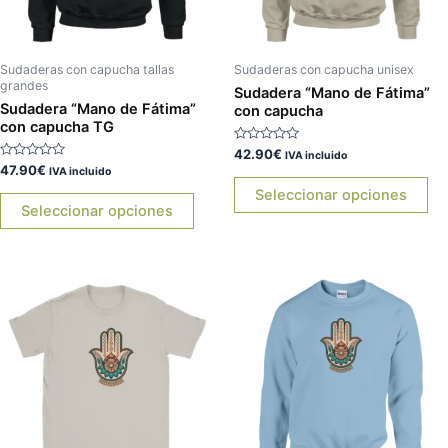
se
se
pueden
pu
elegir
ele
Sudaderas con capucha tallas
Sudaderas con capucha unisex
grandes
en
en
Sudadera “Mano de Fátima”
Sudadera “Mano de Fátima”
con capucha
la
la
con capucha TG
página
pá
Valorado
42.90
€
IVA incluido
de
de
con
Valorado
47.90
€
IVA incluido
0
con
producto
pr
de
0
Seleccionar opciones
5
de
Seleccionar opciones
5
Este
Es
producto
pr
tiene
tie
múltiples
múl
variantes.
var
Las
La
opciones
op