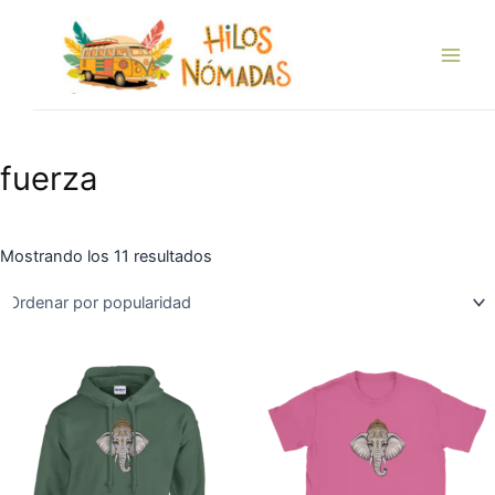
Ordenado
Ir
Main
por
popularidad
al
Men
contenido
fuerza
Mostrando los 11 resultados
Este
Es
producto
pr
tiene
tie
múltiples
múl
variantes.
var