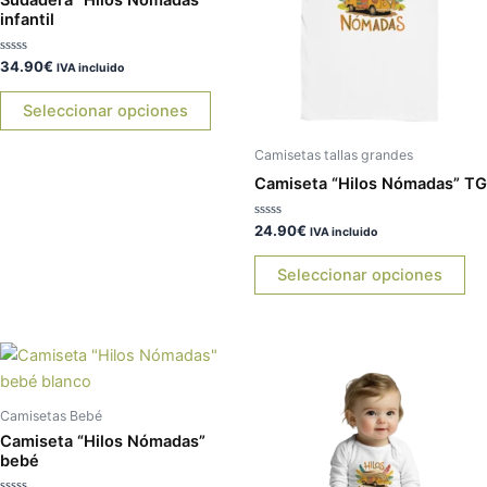
Sudadera “Hilos Nómadas”
variantes.
var
infantil
Las
La
Valorado
34.90
€
opciones
op
IVA incluido
con
0
se
se
de
Seleccionar opciones
5
pueden
pu
elegir
ele
Camisetas tallas grandes
en
en
Camiseta “Hilos Nómadas” TG
la
la
página
pá
Valorado
24.90
€
IVA incluido
con
de
de
0
de
Seleccionar opciones
producto
pr
5
Este
Es
producto
pr
tiene
tie
Camisetas Bebé
múltiples
múl
Camiseta “Hilos Nómadas”
variantes.
var
bebé
Las
La