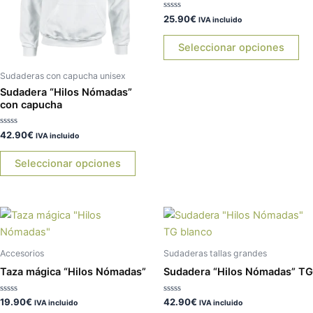
Las
La
Valorado
25.90
€
opciones
op
IVA incluido
con
0
se
se
de
Seleccionar opciones
5
pueden
pu
elegir
ele
Sudaderas con capucha unisex
en
en
Sudadera “Hilos Nómadas”
con capucha
la
la
página
pá
Valorado
42.90
€
IVA incluido
de
de
con
0
producto
pr
de
Seleccionar opciones
5
Es
pr
tie
Accesorios
Sudaderas tallas grandes
múl
Taza mágica “Hilos Nómadas”
Sudadera “Hilos Nómadas” TG
var
La
Valorado
Valorado
19.90
€
42.90
€
IVA incluido
IVA incluido
con
con