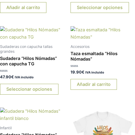
op
0
0
de
de
Añadir al carrito
Seleccionar opciones
se
5
5
pu
ele
Este
en
producto
la
tiene
pá
Sudaderas con capucha tallas
Accesorios
múltiples
de
grandes
Taza esmaltada “Hilos
Sudadera “Hilos Nómadas”
variantes.
pr
Nómadas”
con capucha TG
Las
Valorado
19.90
€
opciones
IVA incluido
con
Valorado
47.90
€
IVA incluido
0
se
con
de
0
Añadir al carrito
5
pueden
de
Seleccionar opciones
5
elegir
en
la
Este
Es
página
producto
pr
de
tiene
tie
Infantil
producto
múltiples
múl