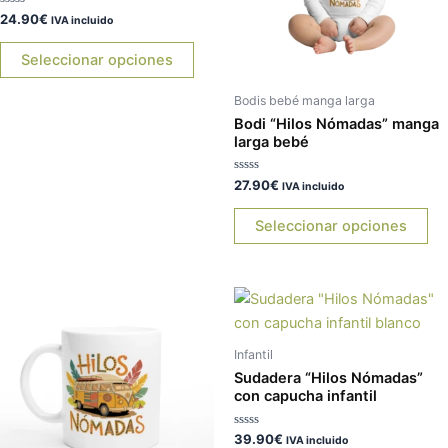
Valorado
24.90
€
opciones
op
IVA incluido
con
0
se
se
de
Seleccionar opciones
5
pueden
pu
elegir
ele
Bodis bebé manga larga
en
en
Bodi “Hilos Nómadas” manga
larga bebé
la
la
página
pá
Valorado
27.90
€
IVA incluido
de
de
con
0
producto
pr
de
Seleccionar opciones
5
Este
Es
producto
pr
tiene
tie
Infantil
múltiples
múl
Sudadera “Hilos Nómadas”
variantes.
var
con capucha infantil
Las
La
Valorado
39.90
€
opciones
op
IVA incluido