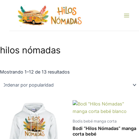
Ordenado
Ir
Main
por
popularidad
al
Men
contenido
hilos nómadas
Mostrando 1–12 de 13 resultados
Este
Es
producto
pr
tiene
tie
Bodis bebé manga corta
múltiples
múl
Bodi “Hilos Nómadas” manga
variantes.
var
corta bebé