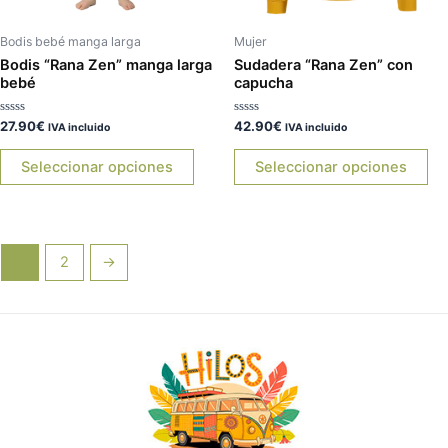
pueden
pu
elegir
ele
Bodis bebé manga larga
Mujer
en
en
Bodis “Rana Zen” manga larga
Sudadera “Rana Zen” con
bebé
capucha
la
la
página
pá
Valorado
Valorado
27.90
€
42.90
€
IVA incluido
IVA incluido
de
de
con
con
0
0
producto
pr
de
de
Seleccionar opciones
Seleccionar opciones
5
5
1
2
→