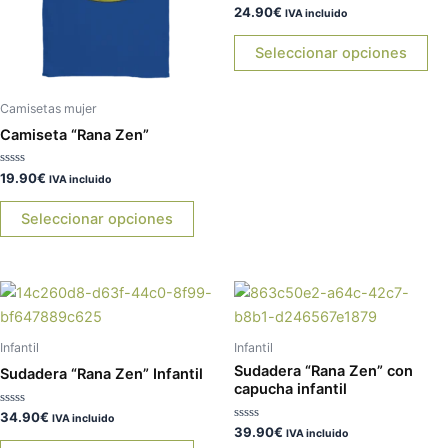
Las
La
Valorado
24.90
€
IVA incluido
con
opciones
op
0
de
Seleccionar opciones
se
se
5
pueden
pu
elegir
ele
Camisetas mujer
en
en
Camiseta “Rana Zen”
la
la
página
pá
Valorado
19.90
€
IVA incluido
con
de
de
0
de
Seleccionar opciones
producto
pr
5
Este
Es
producto
pr
tiene
tie
Infantil
Infantil
múltiples
múl
Sudadera “Rana Zen” con
Sudadera “Rana Zen” Infantil
variantes.
var
capucha infantil
Las
La
Valorado
34.90
€
IVA incluido
con
Valorado
39.90
€
opciones
op
IVA incluido
0
con