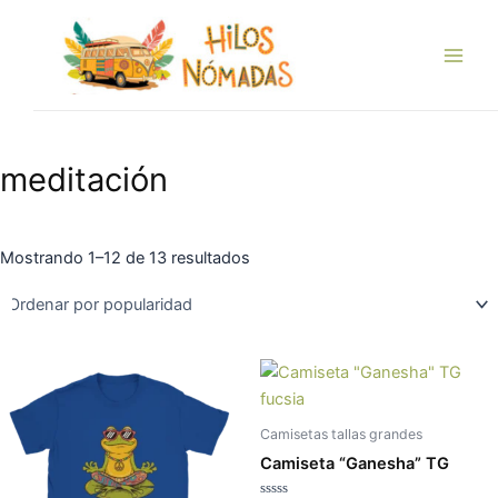
Ordenado
Ir
Main
por
popularidad
al
Men
contenido
meditación
Mostrando 1–12 de 13 resultados
Este
Es
producto
pr
tiene
tie
Camisetas tallas grandes
múltiples
múl
Camiseta “Ganesha” TG
variantes.
var