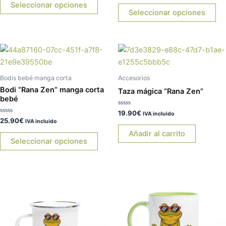
de
0
Seleccionar opciones
se
se
5
de
Seleccionar opciones
5
pueden
pu
elegir
ele
en
en
Este
la
la
producto
página
pá
tiene
de
de
Bodis bebé manga corta
Accesorios
múltiples
Bodi “Rana Zen” manga corta
producto
pr
Taza mágica “Rana Zen”
variantes.
bebé
Las
Valorado
19.90
€
IVA incluido
con
Valorado
25.90
€
opciones
IVA incluido
0
con
de
0
Añadir al carrito
se
5
de
Seleccionar opciones
5
pueden
elegir
en
Es
la
pr
página
tie
de
múl
producto