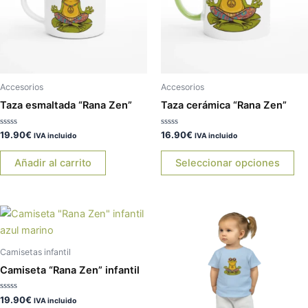
var
La
op
se
pu
ele
Accesorios
Accesorios
en
Taza esmaltada “Rana Zen”
Taza cerámica “Rana Zen”
la
pá
Valorado
Valorado
19.90
€
16.90
€
IVA incluido
IVA incluido
con
con
de
0
0
de
de
Añadir al carrito
Seleccionar opciones
pr
5
5
Este
Es
producto
pr
tiene
tie
Camisetas infantil
múltiples
múl
Camiseta “Rana Zen” infantil
variantes.
var
Las
La
Valorado
19.90
€
IVA incluido
con