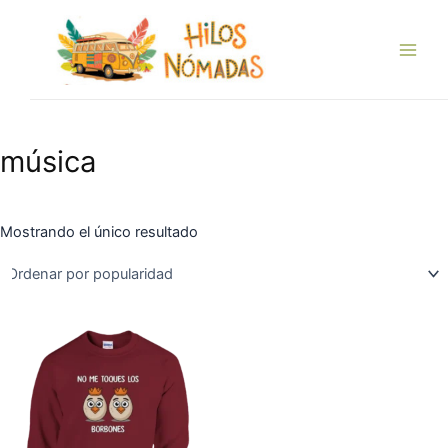
Ir
Main
al
Men
contenido
música
Mostrando el único resultado
Este
producto
tiene
múltiples
variantes.