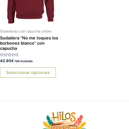
Las
opciones
se
pueden
elegir
Sudaderas con capucha unisex
en
Sudadera “No me toques los
borbones blanco” con
la
capucha
página
de
Valorado
42.90
€
IVA incluido
producto
con
0
de
Seleccionar opciones
5