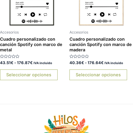
Las
La
opciones
op
se
se
pueden
pu
elegir
ele
Accesorios
Accesorios
en
en
Cuadro personalizado con
Cuadro personalizado con
canción Spotify con marco de
canción Spotify con marco de
la
la
metal
madera
página
pá
de
de
Valorado
Valorado
43.51
€
-
176.87
€
40.36
€
-
176.64
€
IVA incluido
IVA incluido
producto
pr
con
con
0
0
de
de
Seleccionar opciones
Seleccionar opciones
5
5