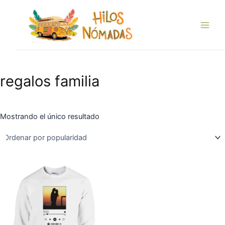
Ir
Main
al
Men
contenido
regalos familia
Mostrando el único resultado
Este
producto
tiene
múltiples
variantes.