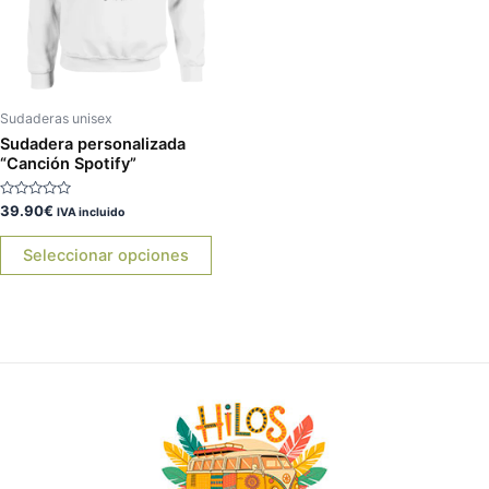
Las
opciones
se
pueden
elegir
Sudaderas unisex
en
Sudadera personalizada
“Canción Spotify”
la
página
Valorado
39.90
€
IVA incluido
de
con
0
producto
de
Seleccionar opciones
5