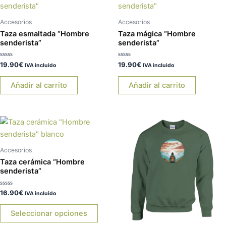
de
de
producto
pr
Accesorios
Accesorios
Taza esmaltada “Hombre
Taza mágica “Hombre
senderista”
senderista”
Valorado
Valorado
19.90
€
19.90
€
IVA incluido
IVA incluido
con
con
0
0
de
de
Añadir al carrito
Añadir al carrito
5
5
Este
Es
producto
pr
tiene
tie
Accesorios
múltiples
múl
Taza cerámica “Hombre
variantes.
var
senderista”
Las
La
Valorado
16.90
€
opciones
op
IVA incluido
con
0
se
se
de
Seleccionar opciones
5
pueden
pu