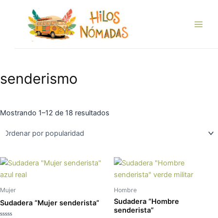
Ordenado
Ir
Main
por
popularidad
al
Men
contenido
senderismo
Mostrando 1–12 de 18 resultados
Este
Es
producto
pr
tiene
tie
Mujer
Hombre
múltiples
múl
Sudadera “Hombre
Sudadera “Mujer senderista”
variantes.
var
senderista”