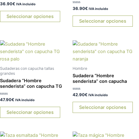
Las
La
Valorado
36.90
€
IVA incluido
con
Valorado
36.90
€
opciones
op
IVA incluido
0
con
de
0
Seleccionar opciones
se
se
5
de
Seleccionar opciones
5
pueden
pu
elegir
ele
en
en
Este
Es
la
la
producto
pr
página
pá
tiene
tie
de
de
múltiples
múl
producto
pr
Sudaderas con capucha tallas
Hombre
variantes.
var
grandes
Sudadera “Hombre
Sudadera “Hombre
Las
La
senderista” con capucha
senderista” con capucha TG
opciones
op
Valorado
42.90
€
se
se
IVA incluido
con
Valorado
47.90
€
IVA incluido
0
pueden
pu
con
de
0
Seleccionar opciones
5
elegir
ele
de
Seleccionar opciones
5
en
en
la
la
página
pá