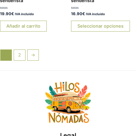
senderista”
senderista”
la
pá
Valorado
Valorado
19.90
€
16.90
€
IVA incluido
IVA incluido
de
con
con
0
0
pr
de
de
Añadir al carrito
Seleccionar opciones
5
5
1
2
→
Legal