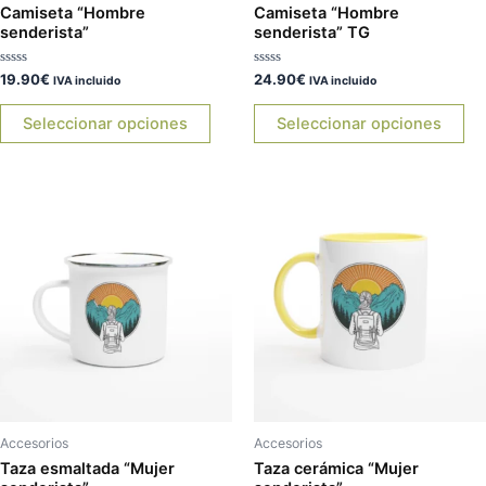
en
en
Camiseta “Hombre
Camiseta “Hombre
senderista”
senderista” TG
la
la
página
pá
Valorado
Valorado
19.90
€
24.90
€
IVA incluido
IVA incluido
de
de
con
con
0
0
producto
pr
de
de
Seleccionar opciones
Seleccionar opciones
5
5
Es
pr
tie
múl
var
La
op
se
pu
ele
Accesorios
Accesorios
en
Taza esmaltada “Mujer
Taza cerámica “Mujer