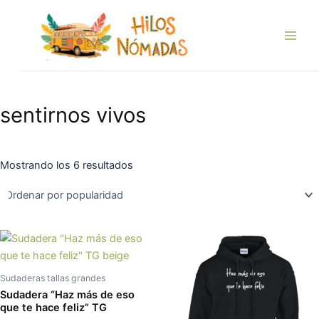
Ordenado
Ir
Main
por
popularidad
al
Men
contenido
sentirnos vivos
Mostrando los 6 resultados
Este
Es
producto
pr
tiene
tie
Sudaderas tallas grandes
múltiples
múl
Sudadera “Haz más de eso
variantes.
var
que te hace feliz” TG