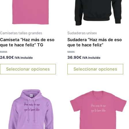
Las
La
opciones
op
se
se
pueden
pu
elegir
ele
Camisetas tallas grandes
Sudaderas unisex
en
en
Camiseta “Haz más de eso
Sudadera “Haz más de eso
que te hace feliz” TG
que te hace feliz”
la
la
página
pá
Valorado
Valorado
24.90
€
36.90
€
IVA incluido
IVA incluido
de
de
con
con
0
0
producto
pr
de
de
Seleccionar opciones
Seleccionar opciones
5
5
Este
Es
producto
pr
tiene
tie
múltiples
múl
variantes.
var
Las
La