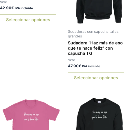
Las
La
Valorado
42.90
€
opciones
op
IVA incluido
con
0
se
se
de
Seleccionar opciones
5
pueden
pu
elegir
ele
Sudaderas con capucha tallas
grandes
en
en
Sudadera “Haz más de eso
la
la
que te hace feliz” con
página
pá
capucha TG
de
de
producto
pr
Valorado
47.90
€
IVA incluido
con
0
de
Seleccionar opciones
5
Este
Es
producto
pr
tiene
tie
múltiples
múl
variantes.
var