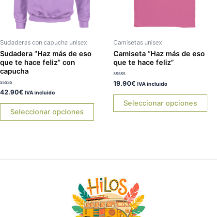
opciones
op
se
se
pueden
pu
elegir
ele
Sudaderas con capucha unisex
Camisetas unisex
en
en
Sudadera “Haz más de eso
Camiseta “Haz más de eso
que te hace feliz” con
que te hace feliz”
la
la
capucha
página
pá
Valorado
19.90
€
IVA incluido
de
de
con
Valorado
42.90
€
IVA incluido
0
producto
pr
con
de
Seleccionar opciones
0
5
de
Seleccionar opciones
5