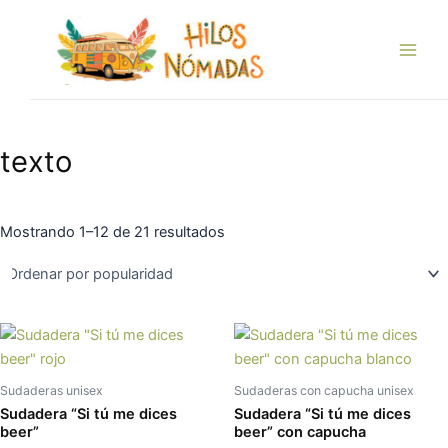
Ordenado
Ir
Main
por
popularidad
al
Men
contenido
texto
Mostrando 1–12 de 21 resultados
Este
Es
producto
pr
tiene
tie
Sudaderas unisex
Sudaderas con capucha unisex
múltiples
múl
Sudadera “Si tú me dices
Sudadera “Si tú me dices
variantes.
var
beer”
beer” con capucha