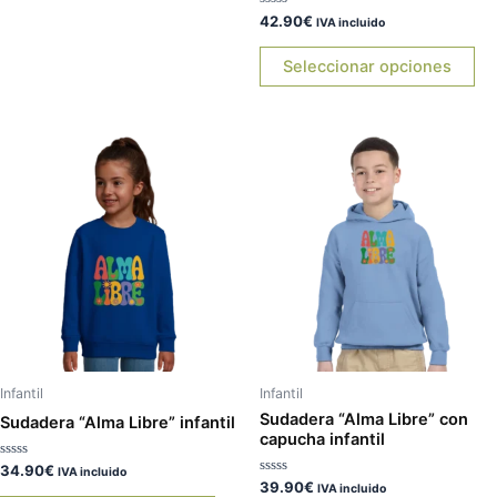
página
pá
Valorado
42.90
€
IVA incluido
con
de
de
0
de
Seleccionar opciones
producto
pr
5
Este
Es
producto
pr
tiene
tie
múltiples
múl
variantes.
var
Las
La
opciones
op
se
se
pueden
pu
elegir
ele
Infantil
Infantil
en
en
Sudadera “Alma Libre” con
Sudadera “Alma Libre” infantil
capucha infantil
la
la
página
pá
Valorado
34.90
€
IVA incluido
con
Valorado
39.90
€
IVA incluido
de
de
0