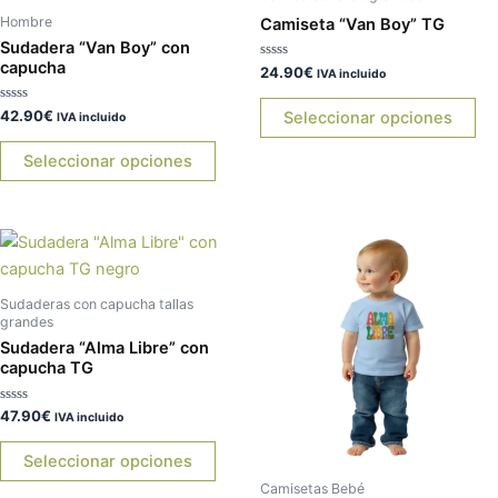
de
de
tiene
tie
Hombre
Camiseta “Van Boy” TG
producto
pr
múltiples
múl
Sudadera “Van Boy” con
variantes.
var
capucha
Valorado
24.90
€
IVA incluido
con
Las
La
0
de
Valorado
42.90
€
Seleccionar opciones
opciones
op
IVA incluido
5
con
0
se
se
de
Seleccionar opciones
5
pueden
pu
elegir
ele
en
en
Este
Es
la
la
producto
pr
página
pá
tiene
tie
de
de
Sudaderas con capucha tallas
múltiples
múl
grandes
producto
pr
Sudadera “Alma Libre” con
variantes.
var
capucha TG
Las
La
opciones
op
Valorado
47.90
€
IVA incluido
se
se
con
0
pueden
pu
de
Seleccionar opciones
5
elegir
ele
Camisetas Bebé