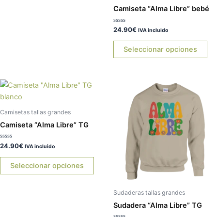
en
en
Camiseta “Alma Libre” bebé
la
la
página
pá
Valorado
24.90
€
IVA incluido
con
de
de
0
de
Seleccionar opciones
producto
pr
5
Este
Es
producto
pr
tiene
tie
Camisetas tallas grandes
múltiples
múl
Camiseta “Alma Libre” TG
variantes.
var
Las
La
Valorado
24.90
€
IVA incluido
con
opciones
op
0
de
Seleccionar opciones
se
se
5
pueden
pu
elegir
ele
Sudaderas tallas grandes
en
en
Sudadera “Alma Libre” TG
la
la