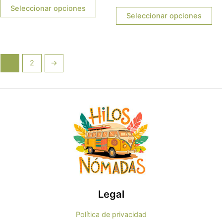
con
de
0
Seleccionar opciones
producto
pr
5
de
Seleccionar opciones
5
1
2
→
Legal
Política de privacidad