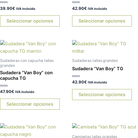
Las
La
Valorado
Valorado
39.90
€
42.90
€
opciones
op
IVA incluido
IVA incluido
con
con
0
0
se
se
de
de
Seleccionar opciones
Seleccionar opciones
5
5
pueden
pu
elegir
ele
en
en
Este
Es
la
la
producto
pr
página
pá
tiene
tie
de
de
Sudaderas con capucha tallas
Sudaderas tallas grandes
múltiples
múl
grandes
producto
pr
Sudadera “Van Boy” TG
Sudadera “Van Boy” con
variantes.
var
capucha TG
Las
La
Valorado
42.90
€
IVA incluido
con
opciones
op
0
Valorado
47.90
€
IVA incluido
de
Seleccionar opciones
se
se
con
5
0
pueden
pu
de
Seleccionar opciones
5
elegir
ele
en
en
la
la
Este
Es
página
pá
producto
pr
Camisetas tallas grandes