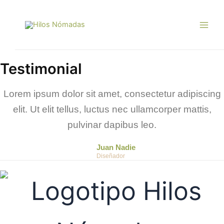
Ir
Main
al
Men
contenido
Testimonial
Lorem ipsum dolor sit amet, consectetur adipiscing
elit. Ut elit tellus, luctus nec ullamcorper mattis,
pulvinar dapibus leo.
Juan Nadie
Diseñador