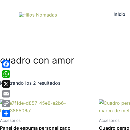
Ordenado
Ir
por
al
popularidad
Inicio
contenido
cuadro con amor
Facebook
WhatsApp
Mostrando los 2 resultados
X
Email
Rango
Este
de
producto
Copy
precios:
desde
tiene
Link
Compartir
Accesorios
Accesorios
47.04€
múltiples
Panel de espuma personalizado
Cuadro person
hasta