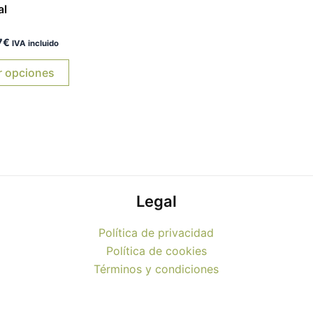
variantes.
176.87€
al
Las
7
€
opciones
IVA incluido
se
r opciones
pueden
elegir
en
la
página
de
producto
Legal
Política de privacidad
Política de cookies
Términos y condiciones