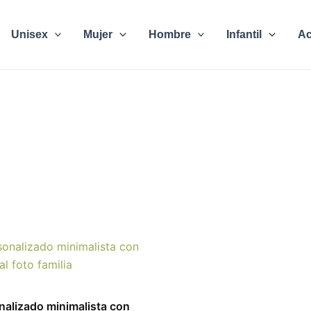
Unisex
Mujer
Hombre
Infantil
Ac
Rango
Este
de
producto
precios:
desde
tiene
43.51€
múltiples
alizado minimalista con
hasta