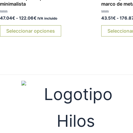
variantes.
122.06€
minimalista
marco de met
Las
Valorado
Valorado
47.04
€
-
122.06
€
43.51
€
-
176.8
opciones
IVA incluido
con
con
0
0
se
de
de
Seleccionar opciones
Selecciona
5
5
pueden
elegir
en
la
página
de
producto