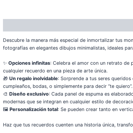
Descripción
Información adicional
Valoraciones (0)
Descubre la manera más especial de inmortalizar tus mo
fotografías en elegantes dibujos minimalistas, ideales par
✨
Opciones infinitas
: Celebra el amor con un retrato de p
cualquier recuerdo en una pieza de arte única.
🎁
Un regalo inolvidable
: Sorprende a tus seres queridos 
cumpleaños, bodas, o simplemente para decir “te quiero”.
🎨
Diseño exclusivo
: Cada panel de espuma es elaborado c
modernas que se integran en cualquier estilo de decoraci
🖼️
Personalización total
: Se pueden crear tanto en vertic
Haz que tus recuerdos cuenten una historia única, transf