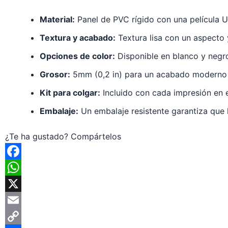
Material:
Panel de PVC rígido con una película U
Textura y acabado:
Textura lisa con un aspecto y
Opciones de color:
Disponible en blanco y negr
Grosor:
5mm (0,2 in) para un acabado moderno 
Kit para colgar:
Incluido con cada impresión en
Embalaje:
Un embalaje resistente garantiza que 
¿Te ha gustado? Compártelos
F
a
W
c
h
X
e
a
E