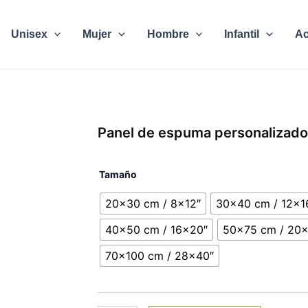
Unisex
Mujer
Hombre
Infantil
Ac
Panel de espuma personalizado
Panel
Tamaño
de
espuma
20x30 cm / 8x12″
30x40 cm / 12x1
personalizado
minimalista
40x50 cm / 16x20″
50x75 cm / 20
cantidad
70x100 cm / 28x40″