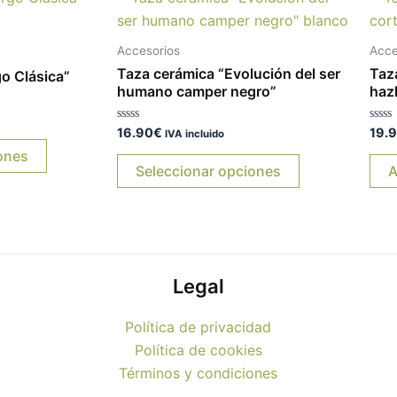
producto
producto
tiene
tiene
Accesorios
Acce
múltiples
múltiples
Taza cerámica “Evolución del ser
Taz
o Clásica”
variantes.
variantes.
humano camper negro”
haz
Las
Las
Valorado
Valo
16.90
€
19.
opciones
opciones
IVA incluido
con
con
0
0
ones
se
se
de
de
Seleccionar opciones
A
5
5
pueden
pueden
elegir
elegir
en
en
la
la
página
página
Legal
de
de
producto
producto
Política de privacidad
Política de cookies
Términos y condiciones