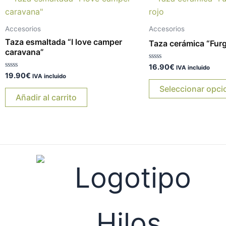
Accesorios
Accesorios
Taza esmaltada “I love camper
Taza cerámica “Furg
caravana”
Valorado
16.90
€
IVA incluido
con
Valorado
19.90
€
IVA incluido
0
con
de
0
Seleccionar opci
5
de
Añadir al carrito
5