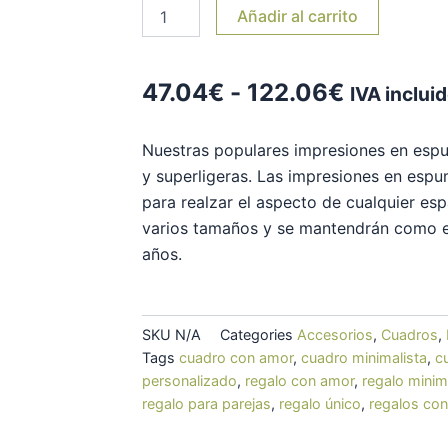
Añadir al carrito
Rango
47.04
€
-
122.06
€
IVA inclui
de
Nuestras populares impresiones en esp
precios:
y superligeras. Las impresiones en espu
para realzar el aspecto de cualquier esp
desde
varios tamaños y se mantendrán como e
47.04€
años.
hasta
122.06€
SKU
N/A
Categories
Accesorios
,
Cuadros
,
Tags
cuadro con amor
,
cuadro minimalista
,
c
personalizado
,
regalo con amor
,
regalo minim
regalo para parejas
,
regalo único
,
regalos co