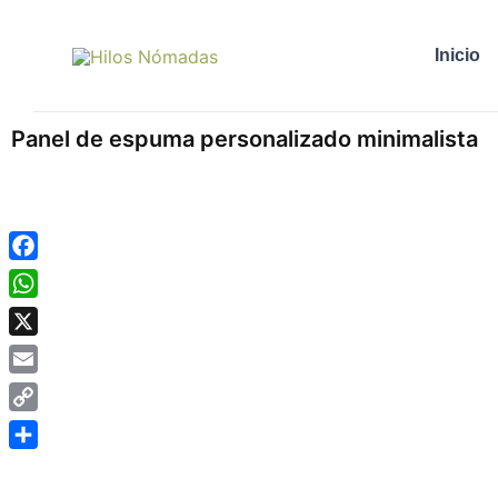
Ir
al
Inicio
contenido
Panel de espuma personalizado minimalista
Facebook
WhatsApp
X
Email
Copy
Link
Compartir