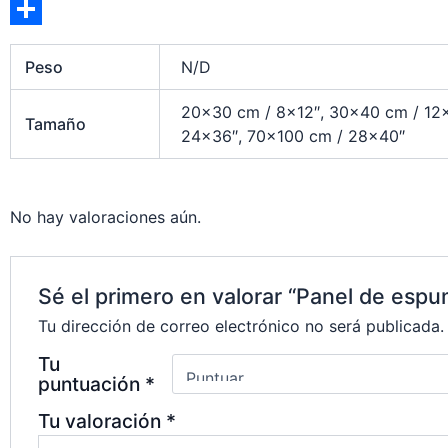
b
t
m
C
o
s
a
o
C
Peso
N/D
o
A
i
p
o
k
p
l
y
m
20×30 cm / 8×12″, 30×40 cm / 12×
Tamaño
24×36″, 70×100 cm / 28×40″
p
L
p
i
a
n
r
No hay valoraciones aún.
k
t
i
Sé el primero en valorar “Panel de espu
r
Tu dirección de correo electrónico no será publicada.
Tu
puntuación
*
Tu valoración
*