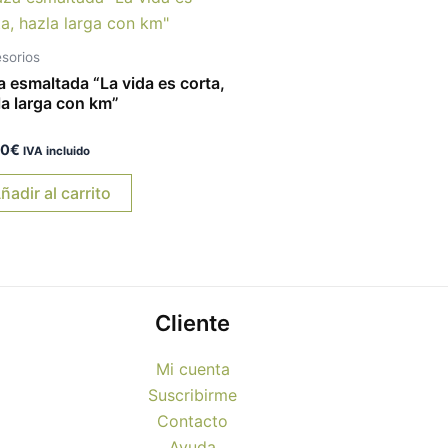
sorios
a esmaltada “La vida es corta,
la larga con km”
rado
90
€
IVA incluido
ñadir al carrito
Cliente
Mi cuenta
Suscribirme
Contacto
Ayuda