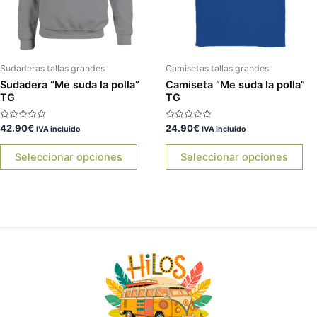
opciones
op
se
se
pueden
pu
elegir
ele
Sudaderas tallas grandes
Camisetas tallas grandes
en
en
Sudadera “Me suda la polla”
Camiseta “Me suda la polla”
TG
TG
la
la
página
pá
Valorado
Valorado
42.90
€
24.90
€
IVA incluido
IVA incluido
de
de
con
con
0
0
producto
pr
de
de
Seleccionar opciones
Seleccionar opciones
5
5