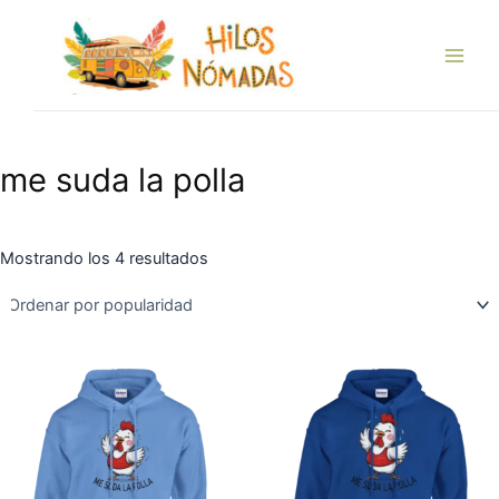
Ordenado
Ir
Main
por
popularidad
al
Men
contenido
me suda la polla
Mostrando los 4 resultados
Este
Es
producto
pr
tiene
tie
múltiples
múl
variantes.
var