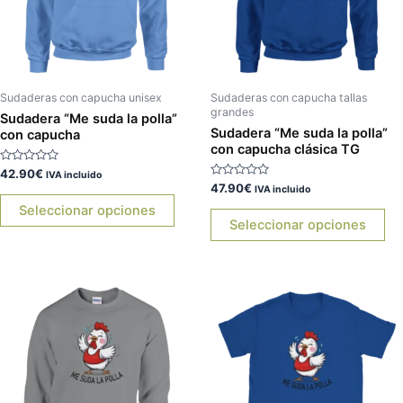
Las
La
opciones
op
se
se
pueden
pu
elegir
ele
Sudaderas con capucha unisex
Sudaderas con capucha tallas
grandes
en
en
Sudadera “Me suda la polla”
Sudadera “Me suda la polla”
con capucha
la
la
con capucha clásica TG
página
pá
Valorado
42.90
€
IVA incluido
de
de
con
Valorado
47.90
€
IVA incluido
0
con
producto
pr
de
0
Seleccionar opciones
5
de
Seleccionar opciones
5
Este
Es
producto
pr
tiene
tie
múltiples
múl
variantes.
var
Las
La