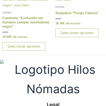
de
de
tiene
tiene
producto
prod
Unisex
múltiples
múlt
Unisex
Sudadera “Furgo Clásica”
variantes.
varia
Camiseta “Evolución ser
Las
Las
humano camper minimalista
Valorado
36.90
€
IVA incluido
con
negro”
opciones
opci
0
de
Seleccionar opciones
se
se
5
Valorado
19.90
€
IVA incluido
pueden
pue
con
0
elegir
elegi
de
Seleccionar opciones
5
en
en
la
la
página
pági
de
de
producto
prod
Legal