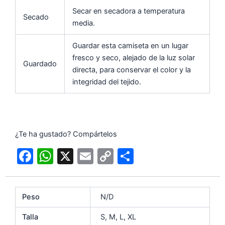
Secar en secadora a temperatura
Secado
media.
Guardar esta camiseta en un lugar
fresco y seco, alejado de la luz solar
Guardado
directa, para conservar el color y la
integridad del tejido.
¿Te ha gustado? Compártelos
F
W
X
E
C
C
a
h
m
o
o
c
at
ai
p
m
Peso
N/D
e
s
l
y
p
b
A
Li
ar
Talla
S, M, L, XL