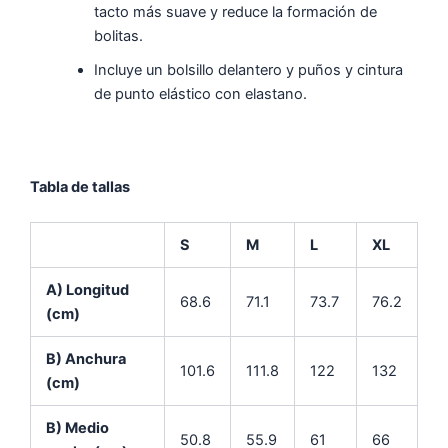
tacto más suave y reduce la formación de
bolitas.
Incluye un bolsillo delantero y puños y cintura
de punto elástico con elastano.
Tabla de tallas
S
M
L
XL
A) Longitud
68.6
71.1
73.7
76.2
(cm)
B) Anchura
101.6
111.8
122
132
(cm)
B) Medio
50.8
55.9
61
66