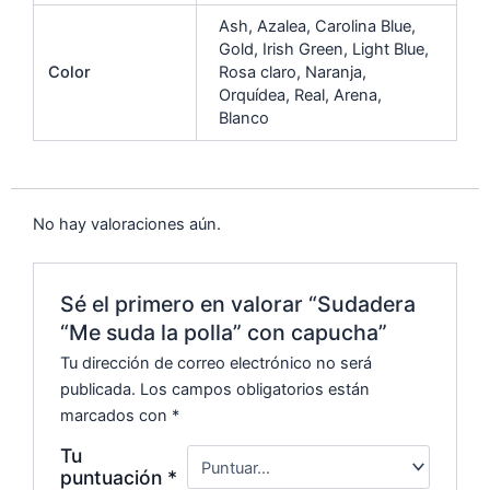
o
p
n
tir
Ash, Azalea, Carolina Blue,
o
p
k
Gold, Irish Green, Light Blue,
Color
Rosa claro, Naranja,
k
Orquídea, Real, Arena,
Blanco
No hay valoraciones aún.
Sé el primero en valorar “Sudadera
“Me suda la polla” con capucha”
Tu dirección de correo electrónico no será
publicada.
Los campos obligatorios están
marcados con
*
Tu
puntuación
*