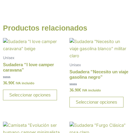
Productos relacionados
Este
Este
producto
prod
tiene
tiene
Unisex
múltiples
múlt
Sudadera “I love camper
Unisex
variantes.
varia
caravana”
Sudadera “Necesito un viaje
Las
Las
gasolina negro”
Valorado
36.90
€
opciones
opci
IVA incluido
con
0
Valorado
36.90
€
se
se
IVA incluido
de
con
Seleccionar opciones
5
0
pueden
pue
de
Seleccionar opciones
5
elegir
elegi
en
en
la
la
Este
Este
página
pági
producto
prod