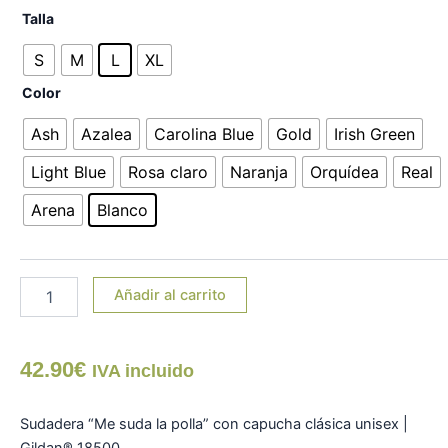
Sudadera
Talla
"Me
suda
S
M
L
XL
la
Color
polla"
con
Ash
Azalea
Carolina Blue
Gold
Irish Green
capucha
cantidad
Light Blue
Rosa claro
Naranja
Orquídea
Real
Arena
Blanco
Añadir al carrito
42.90
€
IVA incluido
Sudadera “Me suda la polla” con capucha clásica unisex |