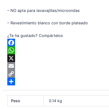
– NO apta para lavavajillas/microondas
– Revestimiento blanco con borde plateado
¿Te ha gustado? Compártelos
F
a
W
c
h
X
e
a
E
b
t
m
C
o
s
a
o
C
o
A
i
p
o
Peso
0.14 kg
k
p
l
y
m