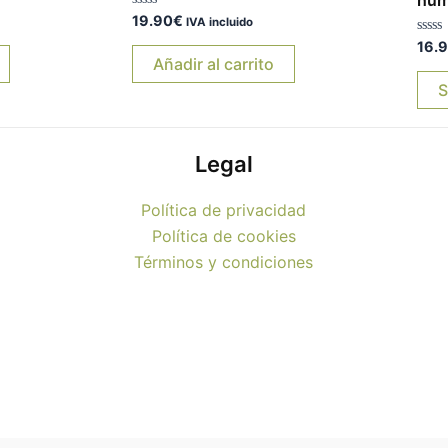
Valorado
19.90
€
IVA incluido
con
0
Valo
16.
de
con
Añadir al carrito
5
0
de
S
5
Legal
Política de privacidad
Política de cookies
Términos y condiciones