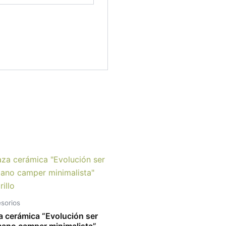
Este
producto
tiene
múltiples
sorios
variantes.
a cerámica “Evolución ser
Las
ano camper minimalista”