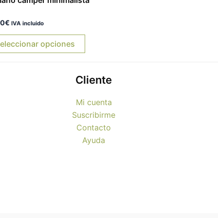
opciones
rado
90
€
se
IVA incluido
pueden
eleccionar opciones
elegir
en
la
Cliente
página
de
Mi cuenta
producto
Suscribirme
Contacto
Ayuda