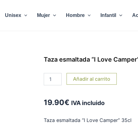
Unisex
Mujer
Hombre
Infantil
Ac
Taza esmaltada “I Love Camper
Taza
Añadir al carrito
esmaltada
"I
Love
Camper"
19.90
€
IVA incluido
cantidad
Taza esmaltada “I Love Camper” 35cl