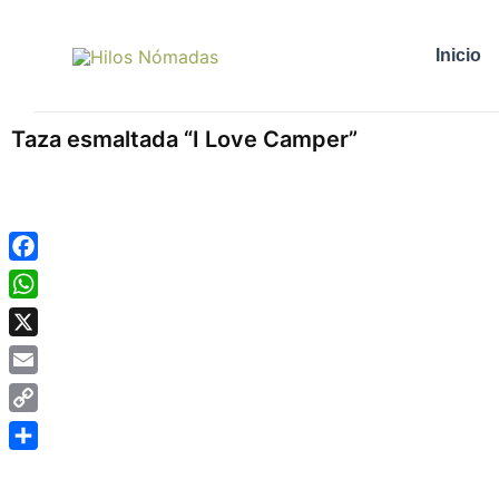
Ir
al
Inicio
contenido
Taza esmaltada “I Love Camper”
Facebook
WhatsApp
X
Email
Copy
Link
Compartir