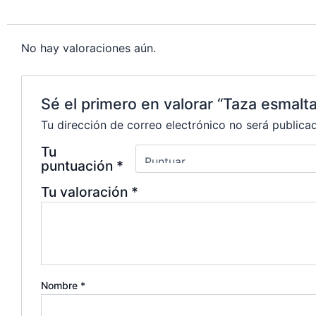
p
L
p
i
a
No hay valoraciones aún.
n
r
k
t
i
Sé el primero en valorar “Taza esmalt
r
Tu dirección de correo electrónico no será publica
Tu
puntuación
*
Tu valoración
*
Nombre
*