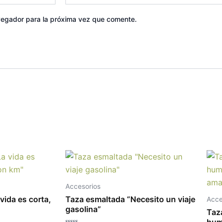
vegador para la próxima vez que comente.
Accesorios
vida es corta,
Taza esmaltada “Necesito un viaje
Acce
gasolina”
Taz
hum