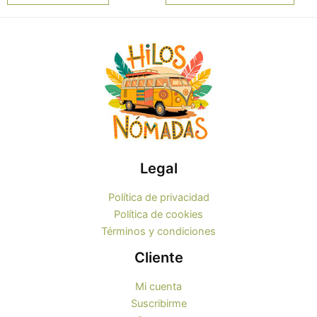
elegi
en
la
pági
de
prod
Legal
Política de privacidad
Política de cookies
Términos y condiciones
Cliente
Mi cuenta
Suscribirme