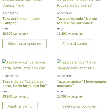
o
p
k
producto
k
tiene
Accesorios
Accesorios
múltiples
Taza cerámica “I Love
Taza esmaltada “No me
variantes.
Camper”
toques los borbones”
Las
Valorado
Valorado
16.90
€
19.90
€
opciones
IVA incluido
IVA incluido
con
con
0
0
se
de
de
Seleccionar opciones
Añadir al carrito
5
5
pueden
elegir
en
Este
la
prod
página
tiene
de
Accesorios
Accesorios
múlt
producto
Taza mágica “La vida es
Taza cerámica “I love camper
varia
corta, hazla larga con km”
caravana”
Las
Valorado
Valorado
19.90
€
16.90
€
opci
IVA incluido
IVA incluido
con
con
0
0
se
de
de
Añadir al carrito
Seleccionar opciones
5
5
pue