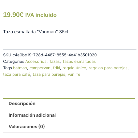
"Vanman"
cantidad
19.90
€
IVA incluido
Taza esmaltada “Vanman” 35cl
SKU
c4e9be19-728d-4487-8555-4e41b3501020
Categories
Accesorios
,
Tazas
,
Tazas esmaltadas
Tags
batman
,
campervan
,
friki
,
regalo único
,
regalos para parejas
,
taza para café
,
taza para parejas
,
vanlife
Descripción
Información adicional
Valoraciones (0)