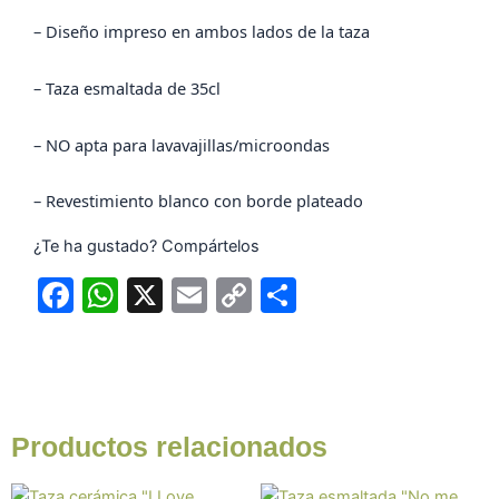
– Diseño impreso en ambos lados de la taza
– Taza esmaltada de 35cl
– NO apta para lavavajillas/microondas
– Revestimiento blanco con borde plateado
¿Te ha gustado? Compártelos
F
W
X
E
C
C
a
h
m
o
o
c
at
ai
p
m
e
s
l
y
p
b
A
Li
ar
Productos relacionados
o
p
n
tir
Este