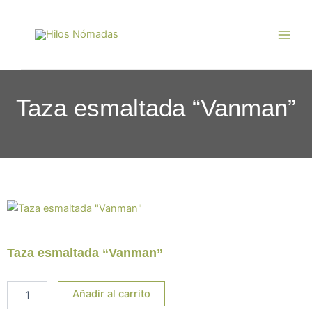
Ir
Main
al
Men
contenido
Taza esmaltada “Vanman”
Taza esmaltada “Vanman”
Taza
Añadir al carrito
esmaltada