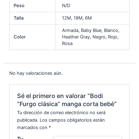
c
at
ai
p
m
Peso
N/D
e
s
l
y
p
b
A
Li
ar
Talla
12M, 18M, 6M
o
p
n
tir
Armada, Baby Blue, Blanco,
o
p
k
Color
Heather Gray, Negro, Rojo,
Rosa
k
No hay valoraciones aún.
Sé el primero en valorar “Bodi
“Furgo clásica” manga corta bebé”
Tu dirección de correo electrónico no será
publicada.
Los campos obligatorios están
marcados con
*
Tu