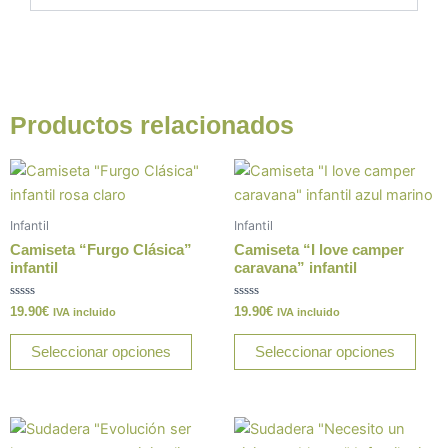
Productos relacionados
Este
Este
producto
prod
tiene
tiene
Infantil
Infantil
múltiples
múlt
Camiseta “Furgo Clásica”
Camiseta “I love camper
variantes.
varia
infantil
caravana” infantil
Las
Las
Valorado
Valorado
19.90
€
19.90
€
opciones
opci
IVA incluido
IVA incluido
con
con
0
0
se
se
de
de
Seleccionar opciones
Seleccionar opciones
5
5
pueden
pue
elegir
elegi
en
en
Este
Este
la
la