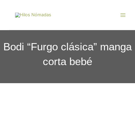
Ir
Main
al
Men
contenido
Bodi “Furgo clásica” manga
corta bebé