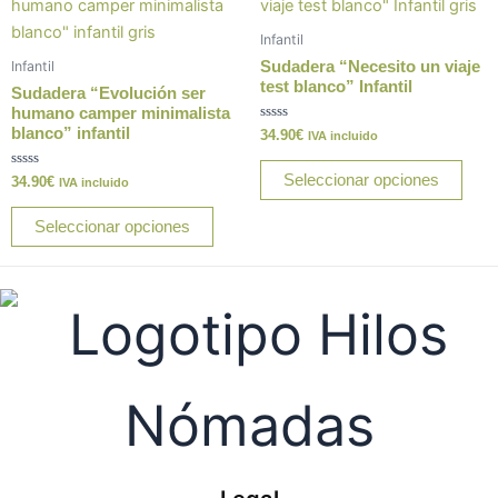
producto
prod
página
pági
tiene
tiene
de
de
Infantil
múltiples
múlt
producto
prod
Sudadera “Necesito un viaje
Infantil
variantes.
varia
test blanco” Infantil
Sudadera “Evolución ser
Las
Las
humano camper minimalista
blanco” infantil
Valorado
34.90
€
opciones
opci
IVA incluido
con
0
se
se
de
Seleccionar opciones
Valorado
34.90
€
IVA incluido
5
pueden
pue
con
0
elegir
elegi
de
Seleccionar opciones
5
en
en
la
la
página
pági
de
de
producto
prod