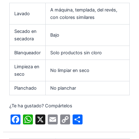
A máquina, templada, del revés,
Lavado
con colores similares
Secado en
Bajo
secadora
Blanqueador
Solo productos sin cloro
Limpieza en
No limpiar en seco
seco
Planchado
No planchar
¿Te ha gustado? Compártelos
F
W
X
E
C
C
a
h
m
o
o