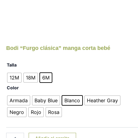
Bodi “Furgo clásica” manga corta bebé
Bodi
Talla
"Furgo
clásica"
12M
18M
6M
manga
Color
corta
bebé
Armada
Baby Blue
Blanco
Heather Gray
cantidad
Negro
Rojo
Rosa