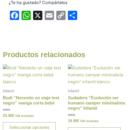
¿Te ha gustado? Compártelos
F
W
X
E
C
C
a
h
m
o
o
c
at
ai
p
m
e
s
l
y
p
b
A
Li
ar
Productos relacionados
o
p
n
tir
Este
Este
o
p
k
producto
prod
k
tiene
tiene
múltiples
múlt
Infantil
Infantil
variantes.
varia
Bodi “Necesito un viaje test
Sudadera “Evolución ser
Las
Las
negro” manga corta bebé
humano camper minimalista
negro” Infantil
opciones
opci
Valorado
25.90
€
se
se
IVA incluido
con
Valorado
34.90
€
IVA incluido
0
pueden
pue
con
de
Seleccionar opciones
0
5