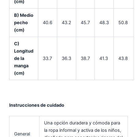
(cm)
B) Medio
pecho
40.6
43.2
45.7
48.3
50.8
(cm)
C)
Longitud
de la
33.7
36.3
38.7
41.3
43.8
manga
(cm)
Instrucciones de cuidado
Una opción duradera y cómoda para
la ropa informal y activa de los niños,
General