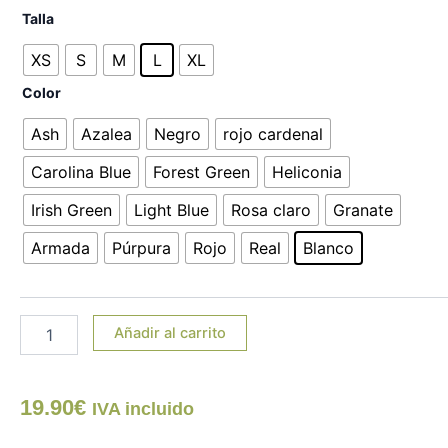
Camiseta
Talla
"Family
camper"
XS
S
M
L
XL
infantil
Color
cantidad
Ash
Azalea
Negro
rojo cardenal
Carolina Blue
Forest Green
Heliconia
Irish Green
Light Blue
Rosa claro
Granate
Armada
Púrpura
Rojo
Real
Blanco
Añadir al carrito
19.90
€
IVA incluido