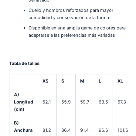
Cuello y hombros reforzados para mayor
comodidad y conservación de la forma
Disponible en una amplia gama de colores para
adaptarse a las preferencias más variadas
Tabla de tallas
XS
S
M
L
XL
A)
Longitud
52.1
55.9
59.7
63.5
67.3
(cm)
B)
Anchura
81.2
86.4
91.4
96.6
101.6