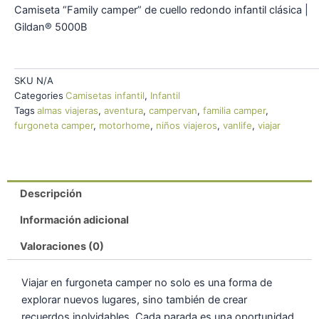
Camiseta “Family camper” de cuello redondo infantil clásica |
Gildan® 5000B
SKU
N/A
Categories
Camisetas infantil
,
Infantil
Tags
almas viajeras
,
aventura
,
campervan
,
familia camper
,
furgoneta camper
,
motorhome
,
niños viajeros
,
vanlife
,
viajar
Descripción
Información adicional
Valoraciones (0)
Viajar en furgoneta camper no solo es una forma de
explorar nuevos lugares, sino también de crear
recuerdos inolvidables. Cada parada es una oportunidad