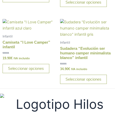
elegir
elegi
de
Seleccionar opciones
5
en
en
la
la
página
pági
Este
Este
de
de
producto
prod
producto
prod
tiene
tiene
Infantil
múltiples
múlt
Camiseta “I Love Camper”
Infantil
variantes.
varia
infantil
Sudadera “Evolución ser
Las
Las
humano camper minimalista
blanco” infantil
Valorado
19.90
€
opciones
opci
IVA incluido
con
0
se
se
de
Seleccionar opciones
Valorado
34.90
€
IVA incluido
5
pueden
pue
con
0
elegir
elegi
de
Seleccionar opciones
5
en
en
la
la
página
pági
de
de
producto
prod