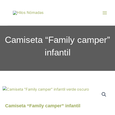
Ir
Main
al
Men
contenido
Camiseta “Family camper”
infantil
Camiseta “Family camper” infantil