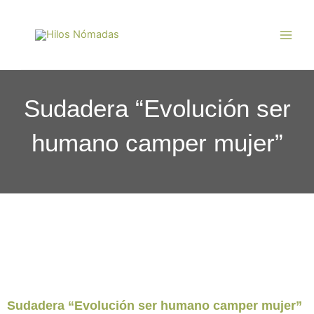
Ir
Main
al
Men
contenido
Sudadera “Evolución ser
humano camper mujer”
Sudadera “Evolución ser humano camper mujer”