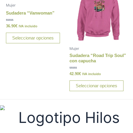
tiene
tiene
Mujer
múltiples
múlt
Sudadera “Vanwoman”
variantes.
varia
Las
Las
Valorado
36.90
€
IVA incluido
con
opciones
opci
0
de
Seleccionar opciones
se
se
5
pueden
pue
Mujer
elegir
elegi
Sudadera “Road Trip Soul”
en
en
con capucha
la
la
Valorado
página
pági
42.90
€
IVA incluido
con
0
de
de
de
Seleccionar opciones
5
producto
prod