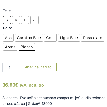
Sudadera
Talla
"Evolución
ser
S
M
L
XL
humano
Color
camper
mujer"
Ash
Carolina Blue
Gold
Light Blue
Rosa claro
cantidad
Arena
Blanco
Añadir al carrito
36.90
€
IVA incluido
Sudadera “Evolución ser humano camper mujer” cuello redondo
unisex clásica | Gildan® 18000