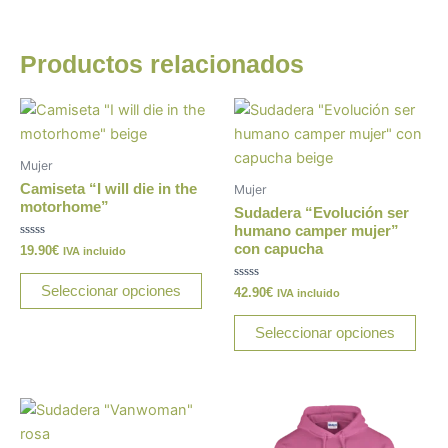
Productos relacionados
Este
Este
producto
prod
tiene
tiene
Mujer
múltiples
múlt
Camiseta “I will die in the
Mujer
variantes.
varia
motorhome”
Sudadera “Evolución ser
Las
Las
humano camper mujer”
con capucha
Valorado
19.90
€
opciones
opci
IVA incluido
con
0
se
se
de
Seleccionar opciones
Valorado
42.90
€
IVA incluido
5
pueden
pue
con
0
elegir
elegi
de
Seleccionar opciones
5
en
en
la
la
página
pági
Este
Este
de
de
producto
prod
producto
prod