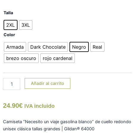
Camiseta
Talla
"Necesito
un
2XL
3XL
viaje
Color
gasolina
blanco"
Armada
Dark Chocolate
Negro
Real
TG
cantidad
brezo oscuro
rojo cardenal
Añadir al carrito
24.90
€
IVA incluido
Camiseta “Necesito un viaje gasolina blanco” de cuello redondo
unisex clásica tallas grandes | Gildan® 64000