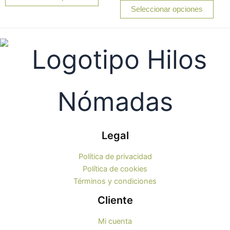
pueden
pue
de
Seleccionar opciones
5
elegir
elegi
en
en
la
la
página
pági
de
de
producto
prod
Legal
Política de privacidad
Política de cookies
Términos y condiciones
Cliente
Mi cuenta