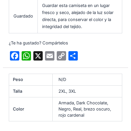
Guardar esta camiseta en un lugar
fresco y seco, alejado de la luz solar
Guardado
directa, para conservar el color y la
integridad del tejido.
¿Te ha gustado? Compártelos
F
W
X
E
C
C
a
h
m
o
o
c
at
ai
p
m
Peso
N/D
e
s
l
y
p
b
A
Li
ar
Talla
2XL, 3XL
o
p
n
tir
Armada, Dark Chocolate,
o
p
k
Color
Negro, Real, brezo oscuro,
rojo cardenal
k