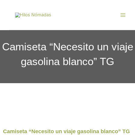
Ir
Main
al
Men
contenido
Camiseta “Necesito un viaje
gasolina blanco” TG
Camiseta “Necesito un viaje gasolina blanco” TG