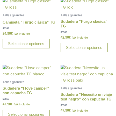
Este
Este
producto
prod
tiene
tiene
Tallas grandes
Tallas grandes
múltiples
múlt
Sudadera “Furgo clásica”
Camiseta “Furgo clásica” TG
variantes.
varia
TG
Las
Las
Valorado
24.90
€
IVA incluido
con
Valorado
42.90
€
opciones
opci
IVA incluido
0
con
de
0
Seleccionar opciones
se
se
5
de
Seleccionar opciones
5
pueden
pue
elegir
elegi
en
en
Este
Este
la
la
producto
prod
página
pági
tiene
tiene
de
de
Tallas grandes
múltiples
múlt
producto
prod
Sudadera “I love camper”
Tallas grandes
variantes.
varia
con capucha TG
Sudadera “Necesito un viaje
Las
Las
test negro” con capucha TG
Valorado
47.90
€
opciones
opci
IVA incluido
con
0
Valorado
47.90
€
se
se
IVA incluido
de
con
Seleccionar opciones
5
0