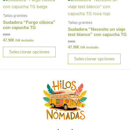
página
pági
producto
prod
de
de
tiene
tiene
producto
prod
Tallas grandes
múltiples
múlt
Sudadera “Furgo clásica”
Tallas grandes
variantes.
varia
con capucha TG
Sudadera “Necesito un viaje
Las
Las
test blanco” con capucha TG
Valorado
47.90
€
opciones
opci
IVA incluido
con
0
Valorado
47.90
€
se
se
IVA incluido
de
con
Seleccionar opciones
5
0
pueden
pue
de
Seleccionar opciones
5
elegir
elegi
en
en
la
la
página
pági
de
de
producto
prod