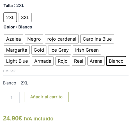
Camiseta
Talla
: 2XL
"Si
tú
2XL
3XL
me
Color
: Blanco
dices
beer"
Azalea
Negro
rojo cardenal
Carolina Blue
TG
cantidad
Margarita
Gold
Ice Grey
Irish Green
Light Blue
Armada
Rojo
Real
Arena
Blanco
LIMPIAR
Blanco – 2XL
Añadir al carrito
24.90
€
IVA incluido