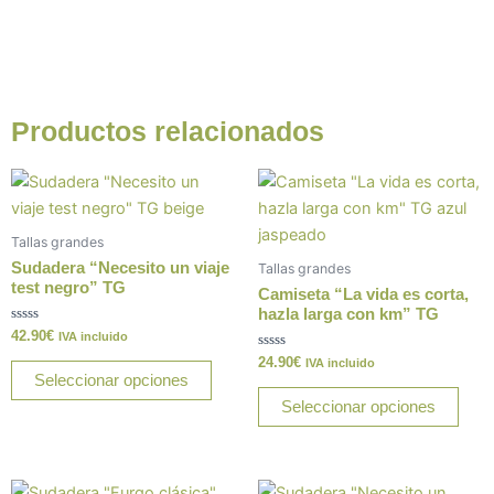
a
h
m
o
o
c
at
ai
p
m
e
s
l
y
p
b
A
Li
ar
Productos relacionados
o
p
n
tir
Este
Este
o
p
k
producto
prod
k
tiene
tiene
Tallas grandes
múltiples
múlt
Sudadera “Necesito un viaje
Tallas grandes
variantes.
varia
test negro” TG
Camiseta “La vida es corta,
Las
Las
hazla larga con km” TG
Valorado
42.90
€
opciones
opci
IVA incluido
con
0
Valorado
24.90
€
se
se
IVA incluido
de
con
Seleccionar opciones
5
0
pueden
pue
de
Seleccionar opciones
5
elegir
elegi
en
en
la
la
Este
Este