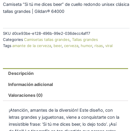
Camiseta “Si tú me dices beer” de cuello redondo unisex clásica
tallas grandes | Gildan® 64000
SKU
d0ce93be-e128-496b-99e2-036decc4aff7
Categories
Camisetas tallas grandes
,
Tallas grandes
Tags
amante de la cerveza
,
beer
,
cerveza
,
humor
,
risas
,
viral
Descripción
Información adicional
Valoraciones (0)
¡Atención, amantes de la diversión! Este diseño, con
letras grandes y juguetonas, viene a conquistarte con la
irresistible frase: ‘Si tú me dices beer, lo dejo todo’. ¡Así