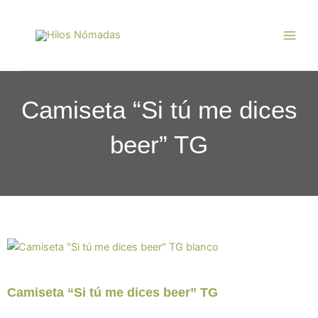
Ir
Main
al
Men
contenido
Camiseta “Si tú me dices
beer” TG
Camiseta “Si tú me dices beer” TG