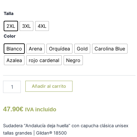
Sudadera
Talla
"Andalucía
deja
2XL
3XL
4XL
huella"
Color
con
capucha
Blanco
Arena
Orquídea
Gold
Carolina Blue
TG
cantidad
Azalea
rojo cardenal
Negro
Añadir al carrito
47.90
€
IVA incluido
Sudadera “Andalucía deja huella” con capucha clásica unisex
tallas grandes | Gildan® 18500