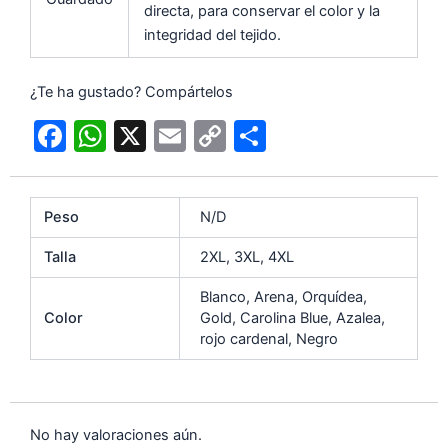
directa, para conservar el color y la
integridad del tejido.
¿Te ha gustado? Compártelos
F
W
X
E
C
C
a
h
m
o
o
c
at
ai
p
m
Peso
N/D
e
s
l
y
p
b
A
Li
ar
Talla
2XL, 3XL, 4XL
o
p
n
tir
Blanco, Arena, Orquídea,
o
p
k
Color
Gold, Carolina Blue, Azalea,
rojo cardenal, Negro
k
No hay valoraciones aún.