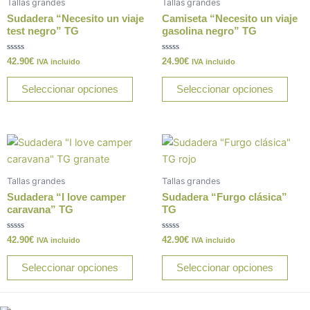
Tallas grandes
Tallas grandes
múltiples
múlt
Sudadera “Necesito un viaje
Camiseta “Necesito un viaje
variantes.
varia
test negro” TG
gasolina negro” TG
Las
Las
Valorado
Valorado
42.90
€
24.90
€
opciones
opci
IVA incluido
IVA incluido
con
con
0
0
se
se
de
de
Seleccionar opciones
Seleccionar opciones
5
5
pueden
pue
elegir
elegi
en
en
Este
Este
la
la
producto
prod
página
pági
tiene
tiene
de
de
Tallas grandes
Tallas grandes
múltiples
múlt
producto
prod
Sudadera “I love camper
Sudadera “Furgo clásica”
variantes.
varia
caravana” TG
TG
Las
Las
Valorado
Valorado
42.90
€
42.90
€
opciones
opci
IVA incluido
IVA incluido
con
con
0
0
se
se
de
de
Seleccionar opciones
Seleccionar opciones
5
5
pueden
pue
elegir
elegi
en
en