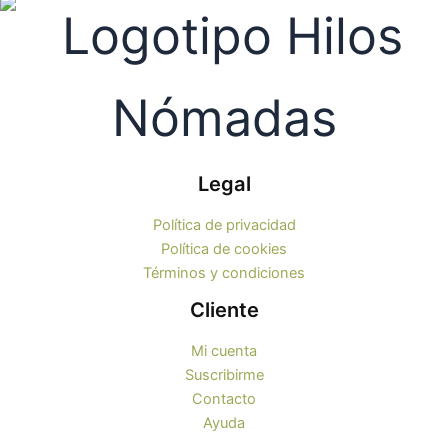
la
la
página
pági
de
de
producto
prod
Legal
Política de privacidad
Política de cookies
Términos y condiciones
Cliente
Mi cuenta
Suscribirme
Contacto
Ayuda