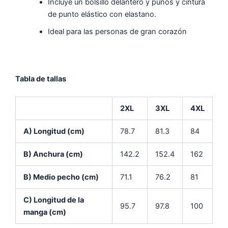
Incluye un bolsillo delantero y puños y cintura
de punto elástico con elastano.
Ideal para las personas de gran corazón
Tabla de tallas
2XL
3XL
4XL
A) Longitud (cm)
78.7
81.3
84
B) Anchura (cm)
142.2
152.4
162
B) Medio pecho (cm)
71.1
76.2
81
C) Longitud de la
95.7
97.8
100
manga (cm)