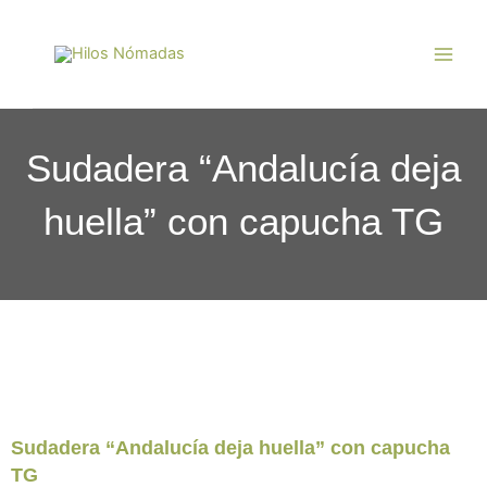
Ir
Main
al
Men
contenido
Sudadera “Andalucía deja
huella” con capucha TG
Sudadera “Andalucía deja huella” con capucha
TG