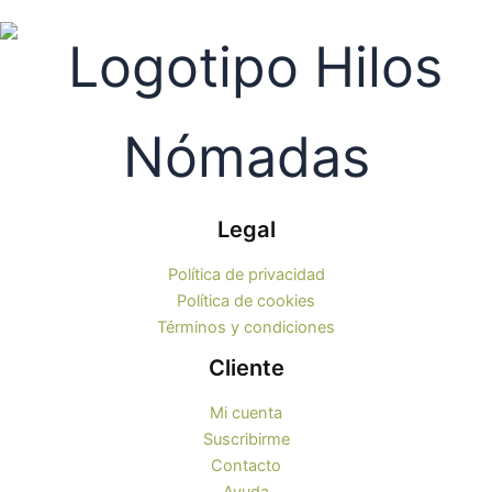
la
la
página
pági
de
de
producto
prod
Legal
Política de privacidad
Política de cookies
Términos y condiciones
Cliente
Mi cuenta
Suscribirme
Contacto