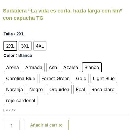
Sudadera “La vida es corta, hazla larga con km”
con capucha TG
Sudadera
Talla
: 2XL
"La
vida
2XL
3XL
4XL
es
Color
: Blanco
corta,
hazla
Arena
Armada
Ash
Azalea
Blanco
larga
con
Carolina Blue
Forest Green
Gold
Light Blue
km"
con
Naranja
Negro
Orquídea
Real
Rosa claro
capucha
TG
rojo cardenal
cantidad
LIMPIAR
Añadir al carrito