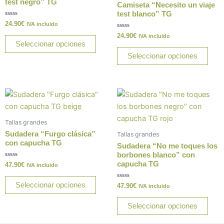
variantes.
varia
test negro” TG
Camiseta “Necesito un viaje
Las
Las
test blanco” TG
Valorado
24.90
€
opciones
opci
IVA incluido
con
0
Valorado
24.90
€
se
se
IVA incluido
de
con
Seleccionar opciones
5
0
pueden
pue
de
Seleccionar opciones
5
elegir
elegi
en
en
la
la
Este
Este
página
pági
producto
prod
de
de
tiene
tiene
producto
prod
Tallas grandes
múltiples
múlt
Sudadera “Furgo clásica”
Tallas grandes
variantes.
varia
con capucha TG
Sudadera “No me toques los
Las
Las
borbones blanco” con
capucha TG
Valorado
47.90
€
opciones
opci
IVA incluido
con
0
se
se
de
Seleccionar opciones
Valorado
47.90
€
IVA incluido
5
pueden
pue
con
0
elegir
elegi
de
Seleccionar opciones
5
en
en