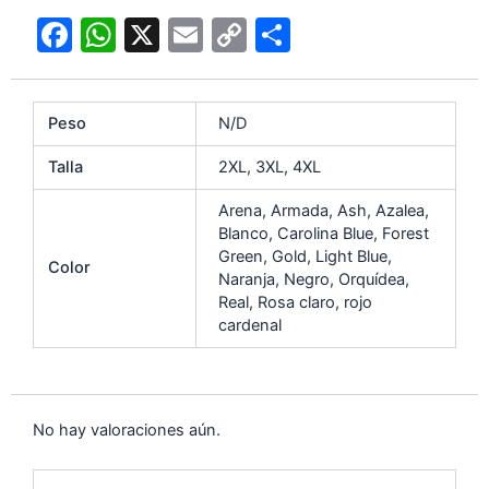
F
W
X
E
C
C
a
h
m
o
o
c
at
ai
p
m
Peso
N/D
e
s
l
y
p
b
A
Li
ar
Talla
2XL, 3XL, 4XL
o
p
n
tir
Arena, Armada, Ash, Azalea,
o
p
k
Blanco, Carolina Blue, Forest
Green, Gold, Light Blue,
Color
k
Naranja, Negro, Orquídea,
Real, Rosa claro, rojo
cardenal
No hay valoraciones aún.