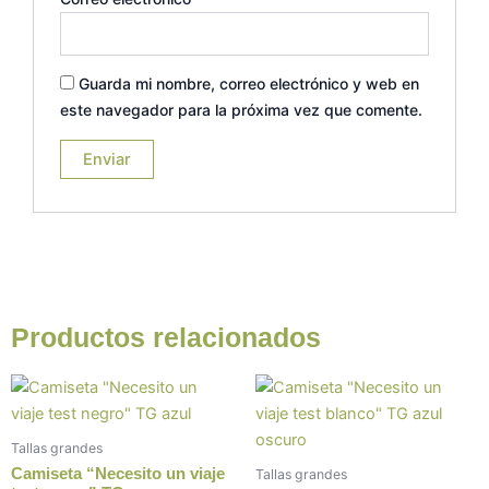
Guarda mi nombre, correo electrónico y web en
este navegador para la próxima vez que comente.
Productos relacionados
Este
Este
producto
prod
tiene
tiene
Tallas grandes
múltiples
múlt
Camiseta “Necesito un viaje
Tallas grandes