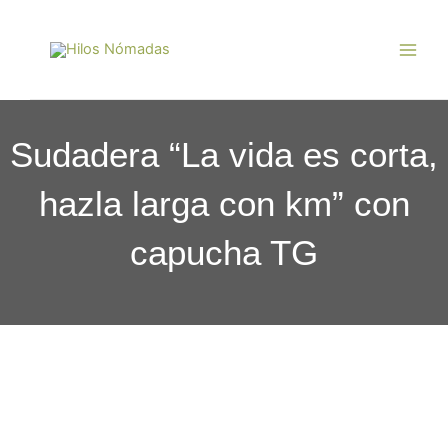
Ir
Main
al
Men
contenido
Sudadera “La vida es corta,
hazla larga con km” con
capucha TG