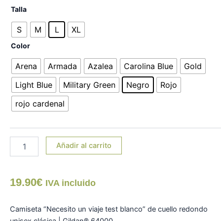
Camiseta
Talla
"Necesito
un
S
M
L
XL
viaje
Color
test
blanco"
Arena
Armada
Azalea
Carolina Blue
Gold
cantidad
Light Blue
Military Green
Negro
Rojo
rojo cardenal
Añadir al carrito
19.90
€
IVA incluido
Camiseta “Necesito un viaje test blanco” de cuello redondo