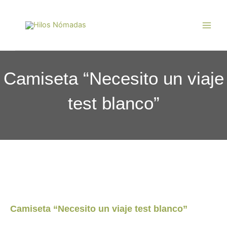
Ir
Main
al
Men
contenido
Camiseta “Necesito un viaje
test blanco”
Camiseta “Necesito un viaje test blanco”