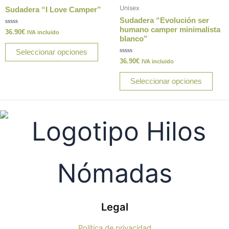
múltiples
múlt
Unisex
Sudadera “I Love Camper”
variantes.
varia
Sudadera “Evolución ser
Las
Las
humano camper minimalista
Valorado
36.90
€
IVA incluido
con
blanco”
opciones
opci
0
de
Seleccionar opciones
se
se
5
Valorado
36.90
€
IVA incluido
pueden
pue
con
0
elegir
elegi
de
Seleccionar opciones
5
en
en
la
la
página
pági
de
de
producto
prod
Legal
Política de privacidad