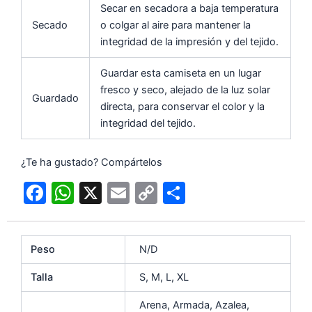
Secar en secadora a baja temperatura
Secado
o colgar al aire para mantener la
integridad de la impresión y del tejido.
Guardar esta camiseta en un lugar
fresco y seco, alejado de la luz solar
Guardado
directa, para conservar el color y la
integridad del tejido.
¿Te ha gustado? Compártelos
F
W
X
E
C
C
a
h
m
o
o
c
at
ai
p
m
Peso
N/D
e
s
l
y
p
b
A
Li
ar
Talla
S, M, L, XL
o
p
n
tir
Arena, Armada, Azalea,