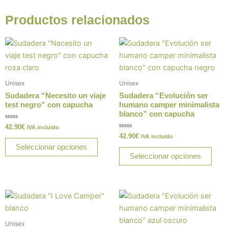
Productos relacionados
Este
Este
producto
prod
tiene
tiene
múltiples
múlt
Unisex
Unisex
variantes.
varia
Sudadera “Necesito un viaje
Sudadera “Evolución ser
Las
Las
test negro” con capucha
humano camper minimalista
blanco” con capucha
opciones
opci
Valorado
42.90
€
se
se
IVA incluido
con
Valorado
42.90
€
IVA incluido
0
pueden
pue
con
de
Seleccionar opciones
0
5
elegir
elegi
de
Seleccionar opciones
5
en
en
la
la
página
pági
Este
Este
de
de
producto
prod
producto
prod
tiene
tiene
Unisex