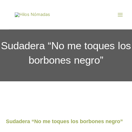
Ir
Main
al
Men
contenido
Sudadera “No me toques los
borbones negro”
Sudadera “No me toques los borbones negro”