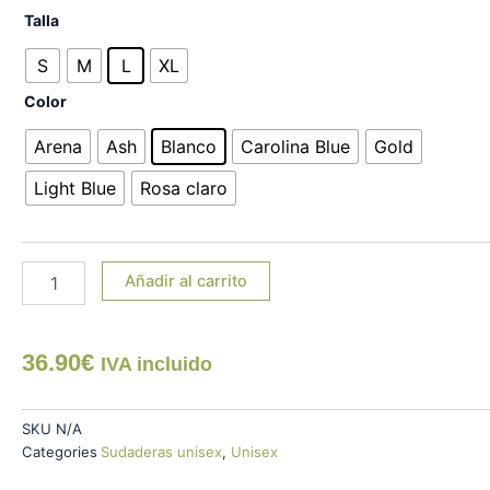
Sudadera
Talla
"No
me
S
M
L
XL
toques
Color
los
borbones
Arena
Ash
Blanco
Carolina Blue
Gold
negro"
cantidad
Light Blue
Rosa claro
Añadir al carrito
36.90
€
IVA incluido
SKU
N/A
Categories
Sudaderas unisex
,
Unisex