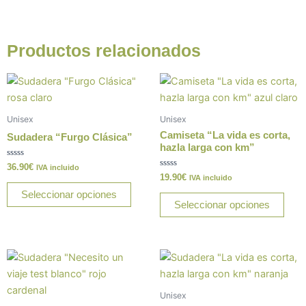
Productos relacionados
Este
Este
producto
prod
tiene
tiene
Unisex
Unisex
múltiples
múlt
Camiseta “La vida es corta,
Sudadera “Furgo Clásica”
variantes.
varia
hazla larga con km”
Las
Las
Valorado
36.90
€
IVA incluido
con
Valorado
19.90
€
opciones
opci
IVA incluido
0
con
de
0
Seleccionar opciones
se
se
5
de
Seleccionar opciones
5
pueden
pue
elegir
elegi
en
en
Este
Este
la
la
producto
prod
página
pági
tiene
tiene
de
de
Unisex