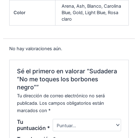
o
p
n
tir
Arena, Ash, Blanco, Carolina
o
p
k
Color
Blue, Gold, Light Blue, Rosa
claro
k
No hay valoraciones aún.
Sé el primero en valorar “Sudadera
“No me toques los borbones
negro””
Tu dirección de correo electrónico no será
publicada.
Los campos obligatorios están
marcados con
*
Tu
puntuación
*