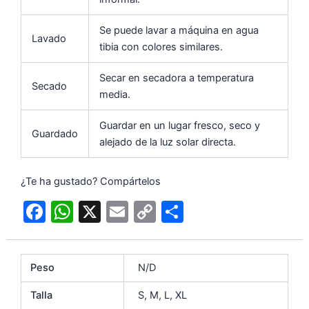
Se puede lavar a máquina en agua
Lavado
tibia con colores similares.
Secar en secadora a temperatura
Secado
media.
Guardar en un lugar fresco, seco y
Guardado
alejado de la luz solar directa.
¿Te ha gustado? Compártelos
F
W
X
E
C
C
a
h
m
o
o
c
at
ai
p
m
Peso
N/D
e
s
l
y
p
b
A
Li
ar
Talla
S, M, L, XL