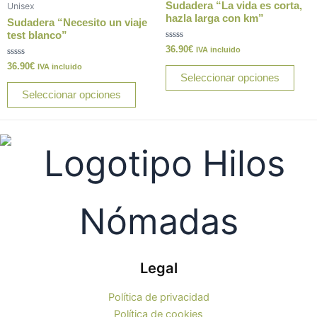
múltiples
múlt
producto
prod
Sudadera “La vida es corta,
Unisex
variantes.
varia
hazla larga con km”
Sudadera “Necesito un viaje
Las
Las
test blanco”
Valorado
36.90
€
opciones
opci
IVA incluido
con
Valorado
0
36.90
€
se
se
IVA incluido
con
de
Seleccionar opciones
0
5
pueden
pue
de
Seleccionar opciones
5
elegir
elegi
en
en
la
la
página
pági
de
de
producto
prod
Legal
Política de privacidad
Política de cookies