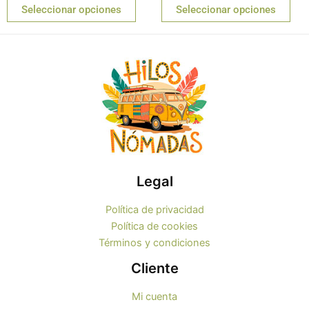
de
de
producto
pro
Seleccionar opciones
Seleccionar opciones
5
5
Legal
Política de privacidad
Política de cookies
Términos y condiciones
Cliente
Mi cuenta