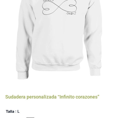
Sudadera personalizada “Infinito corazones”
Sudadera
Talla
: L
personalizada