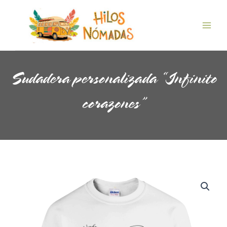
Ir
Main
al
Men
contenido
Sudadera personalizada “Infinito
corazones”