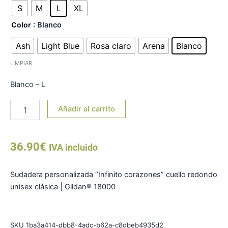
"Infinito
S
M
L
XL
corazones"
Color
: Blanco
cantidad
Ash
Light Blue
Rosa claro
Arena
Blanco
LIMPIAR
Blanco – L
Añadir al carrito
36.90
€
IVA incluido
Sudadera personalizada “Infinito corazones” cuello redondo
unisex clásica | Gildan® 18000
SKU
1ba3a414-dbb8-4adc-b62a-c8dbeb4935d2