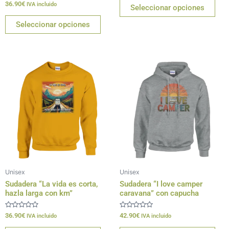
de
de
Valorado
36.90
€
de
IVA incluido
Seleccionar opciones
con
5
producto
pro
0
de
Seleccionar opciones
5
Este
Est
producto
pro
tiene
tien
múltiples
múlt
variantes.
vari
Las
Las
opciones
opc
se
se
pueden
pue
Unisex
Unisex
elegir
eleg
Sudadera “La vida es corta,
Sudadera “I love camper
en
en
hazla larga con km”
caravana” con capucha
la
la
página
pág
Valorado
Valorado
36.90
€
42.90
€
IVA incluido
IVA incluido
con
con
de
de
0
0