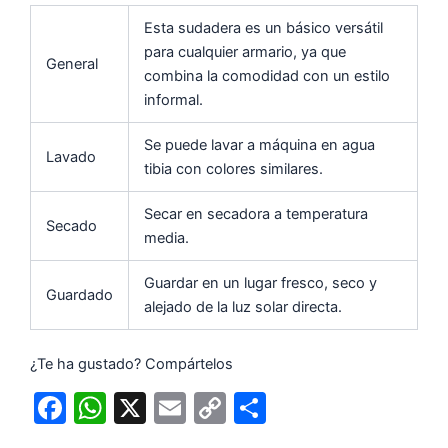
Esta sudadera es un básico versátil
para cualquier armario, ya que
General
combina la comodidad con un estilo
informal.
Se puede lavar a máquina en agua
Lavado
tibia con colores similares.
Secar en secadora a temperatura
Secado
media.
Guardar en un lugar fresco, seco y
Guardado
alejado de la luz solar directa.
¿Te ha gustado? Compártelos
F
W
X
E
C
C
a
h
m
o
o