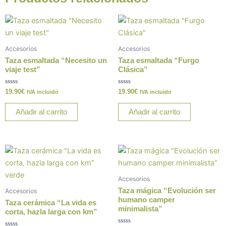
Accesorios
Accesorios
Taza esmaltada “Necesito un
Taza esmaltada “Furgo
viaje test”
Clásica”
Valorado
Valorado
19.90
€
19.90
€
IVA incluido
IVA incluido
con
con
0
0
de
de
Añadir al carrito
Añadir al carrito
5
5
Este
producto
tiene
Accesorios
múltiples
Taza mágica “Evolución ser
Accesorios
variantes.
humano camper
Taza cerámica “La vida es
minimalista”
Las
corta, hazla larga con km”
opciones