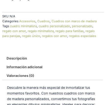
40.36€
hasta
SKU
N/A
176.64€
Categories
Accesorios
,
Cuadros
,
Cuadros con marco de madera
Tags
cuadro minimalista
,
cuadro personalizado
,
personalizado
,
regalo con amor
,
regalo minimalista
,
regalo para familias
,
regalo
para parejas
,
regalo único
,
regalos con amor
,
regalos especiales
Descripción
Información adicional
Valoraciones (0)
Descubre la manera más especial de inmortalizar tus
momentos favoritos. Con nuestros cuadros con marco
de madera personalizados, convertimos tus fotografías
en elegantes dibujos minimalistas, ideales para decorar