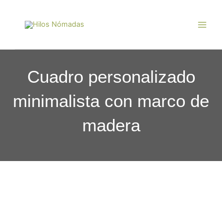
Ir
Main
al
Men
contenido
Cuadro personalizado
minimalista con marco de
madera