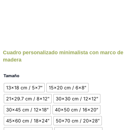
Cuadro personalizado minimalista con marco de
madera
Cuadro
Tamaño
personalizado
minimalista
13x18 cm / 5x7″
15x20 cm / 6x8″
con
marco
21x29.7 cm / 8x12"
30x30 cm / 12x12″
de
madera
30x45 cm / 12x18″
40x50 cm / 16x20″
cantidad
45x60 cm / 18x24″
50x70 cm / 20x28″