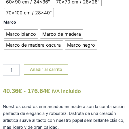
60x90 cm / 24x36″
70x70 cm / 28x28″
70x100 cm / 28x40″
Marco
Marco blanco
Marco de madera
Marco de madera oscura
Marco negro
Añadir al carrito
Rango
40.36
€
-
176.64
€
IVA incluido
de
Nuestros cuadros enmarcados en madera son la combinación
precios:
perfecta de elegancia y robustez. Disfruta de una creación
artística suave al tacto con nuestro papel semibrillante clásico,
desde
más ligero y de gran calidad.