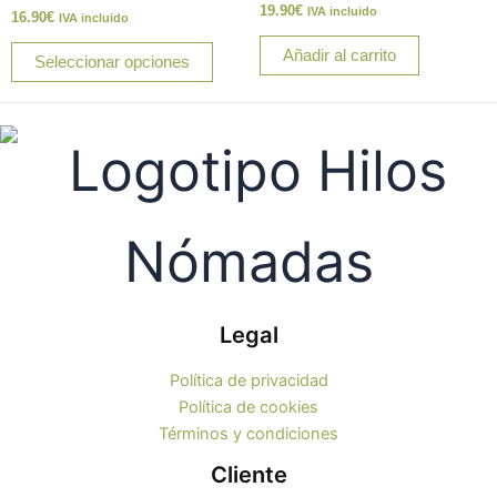
Valorado
19.90
€
IVA incluido
Valorado
16.90
€
se
IVA incluido
con
con
0
0
pueden
de
Añadir al carrito
de
Seleccionar opciones
5
5
elegir
en
la
página
de
producto
Legal
Política de privacidad
Política de cookies
Términos y condiciones
Cliente