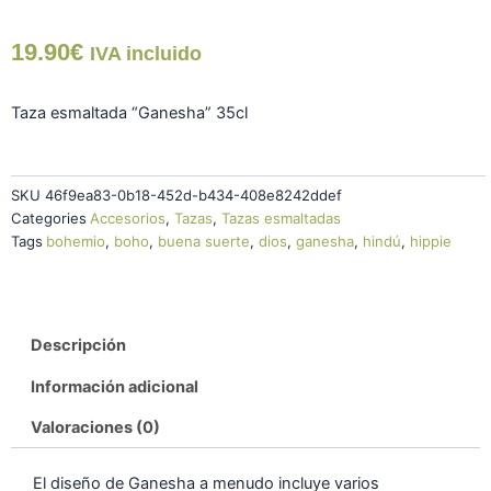
"Ganesha"
cantidad
19.90
€
IVA incluido
Taza esmaltada “Ganesha” 35cl
SKU
46f9ea83-0b18-452d-b434-408e8242ddef
Categories
Accesorios
,
Tazas
,
Tazas esmaltadas
Tags
bohemio
,
boho
,
buena suerte
,
dios
,
ganesha
,
hindú
,
hippie
Descripción
Información adicional
Valoraciones (0)
El diseño de Ganesha a menudo incluye varios