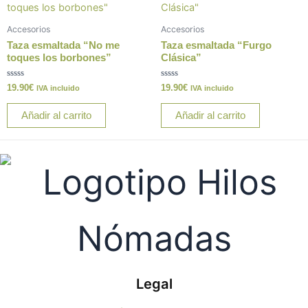
producto
Accesorios
Accesorios
Taza esmaltada “No me
Taza esmaltada “Furgo
toques los borbones”
Clásica”
Valorado
Valorado
19.90
€
19.90
€
IVA incluido
IVA incluido
con
con
0
0
de
de
Añadir al carrito
Añadir al carrito
5
5
Legal