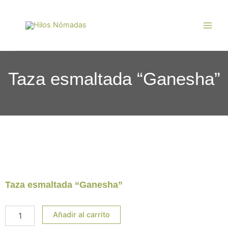
Ir
Main
al
Men
contenido
Taza esmaltada “Ganesha”
Taza esmaltada “Ganesha”
Taza
Añadir al carrito
esmaltada