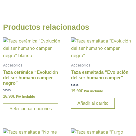
Productos relacionados
Este
producto
tiene
múltiples
Accesorios
Accesorios
variantes.
Taza cerámica “Evolución
Taza esmaltada “Evolución
Las
del ser humano camper
del ser humano camper”
negro”
opciones
Valorado
19.90
€
se
IVA incluido
con
Valorado
16.90
€
IVA incluido
0
pueden
con
de
Añadir al carrito
0
5
elegir
de
Seleccionar opciones
5
en
la
página
de