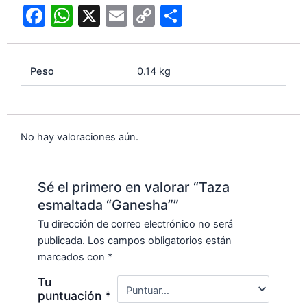
F
W
X
E
C
C
a
h
m
o
o
c
at
ai
p
m
Peso
0.14 kg
e
s
l
y
p
b
A
Li
ar
o
p
n
tir
No hay valoraciones aún.
o
p
k
k
Sé el primero en valorar “Taza
esmaltada “Ganesha””
Tu dirección de correo electrónico no será
publicada.
Los campos obligatorios están
marcados con
*
Tu
puntuación
*