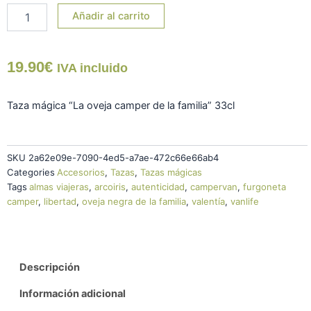
Taza
Añadir al carrito
mágica
"La
oveja
19.90
€
camper
IVA incluido
de
la
Taza mágica “La oveja camper de la familia” 33cl
familia"
cantidad
SKU
2a62e09e-7090-4ed5-a7ae-472c66e66ab4
Categories
Accesorios
,
Tazas
,
Tazas mágicas
Tags
almas viajeras
,
arcoiris
,
autenticidad
,
campervan
,
furgoneta
camper
,
libertad
,
oveja negra de la familia
,
valentía
,
vanlife
Descripción
Información adicional