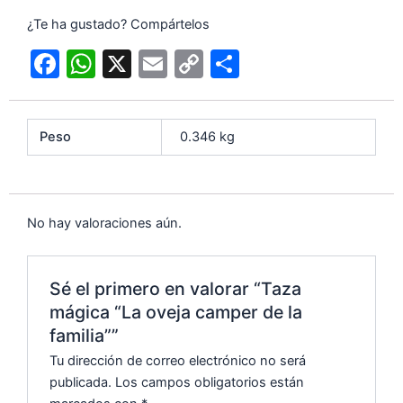
¿Te ha gustado? Compártelos
F
W
X
E
C
C
a
h
m
o
o
c
at
ai
p
m
Peso
0.346 kg
e
s
l
y
p
b
A
Li
ar
o
p
n
tir
No hay valoraciones aún.
o
p
k
k
Sé el primero en valorar “Taza
mágica “La oveja camper de la
familia””
Tu dirección de correo electrónico no será
publicada.
Los campos obligatorios están