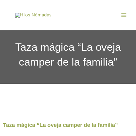
Ir
Main
al
Men
contenido
Taza mágica “La oveja
camper de la familia”
Taza mágica “La oveja camper de la familia”