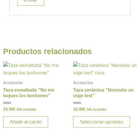
Productos relacionados
Este
prod
tiene
Accesorios
Accesorios
múlt
Taza esmaltada “No me
Taza cerámica “Necesito un
varia
toques los borbones”
viaje test”
Las
Valorado
Valorado
19.90
€
16.90
€
opci
IVA incluido
IVA incluido
con
con
0
0
se
de
de
Añadir al carrito
Seleccionar opciones
5
5
pue
elegi