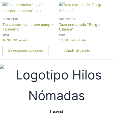
en
Este
la
producto
pági
tiene
de
Accesorios
Accesorios
múltiples
prod
Taza cerámica “I love camper
Taza esmaltada “Furgo
variantes.
caravana”
Clásica”
Las
Valorado
Valorado
16.90
€
19.90
€
opciones
IVA incluido
IVA incluido
con
con
0
0
se
de
de
Seleccionar opciones
Añadir al carrito
5
5
pueden
elegir
en
la
página
de
producto
Legal