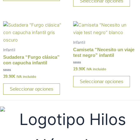
Seleccionar opciones
5
en
en
la
la
página
pági
Este
Este
de
de
producto
prod
producto
prod
tiene
tiene
Infantil
múltiples
múlt
Camiseta “Necesito un viaje
Infantil
variantes.
varia
test negro” infantil
Sudadera “Furgo clásica”
Las
Las
con capucha infantil
Valorado
19.90
€
opciones
opci
IVA incluido
con
Valorado
0
39.90
€
se
se
IVA incluido
con
de
Seleccionar opciones
0
5
pueden
pue
de
Seleccionar opciones
5
elegir
elegi
en
en
la
la
página
pági
de
de
producto
prod