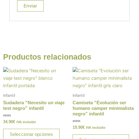
Productos relacionados
Este
Este
producto
prod
tiene
tiene
múltiples
múlt
Infantil
Infantil
variantes.
varia
Sudadera “Necesito un viaje
Camiseta “Evolución ser
Las
Las
test negro” infantil
humano camper minimalista
negro” infantil
opciones
opci
Valorado
34.90
€
se
se
IVA incluido
con
Valorado
19.90
€
IVA incluido
0
pueden
pue
con
de
Seleccionar opciones
0
5
elegir
elegi
de