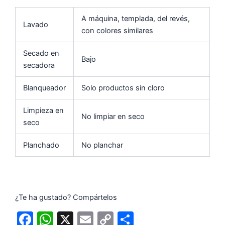
A máquina, templada, del revés,
Lavado
con colores similares
Secado en
Bajo
secadora
Blanqueador
Solo productos sin cloro
Limpieza en
No limpiar en seco
seco
Planchado
No planchar
¿Te ha gustado? Compártelos
F
W
X
E
C
C