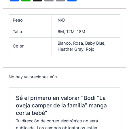
a
h
m
o
o
c
at
ai
p
m
Peso
N/D
e
s
l
y
p
b
A
Li
ar
Talla
6M, 12M, 18M
o
p
n
tir
Blanco, Rosa, Baby Blue,
Color
o
p
k
Heather Gray, Rojo
k
No hay valoraciones aún.
Sé el primero en valorar “Bodi “La
oveja camper de la familia” manga
corta bebé”
Tu dirección de correo electrónico no será
publicada.
Los campos obligatorios están