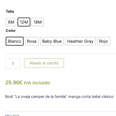
Bodi
Talla
"La
oveja
6M
12M
18M
camper
Color
de
la
Blanco
Rosa
Baby Blue
Heather Gray
Rojo
familia"
manga
corta
bebé
cantidad
Añadir al carrito
25.90
€
IVA incluido
Bodi “La oveja camper de la familia” manga corta bebé clásico