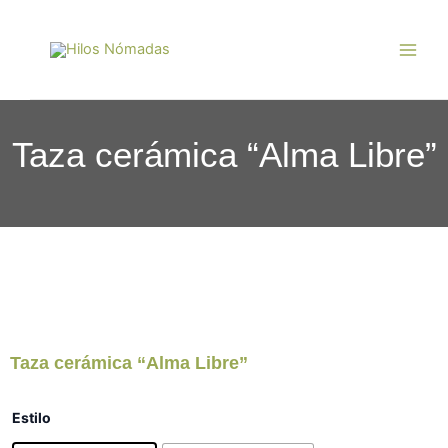
Ir
Main
al
Men
contenido
Taza cerámica “Alma Libre”
Taza cerámica “Alma Libre”
Taza
Estilo
cerámica