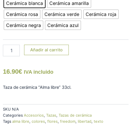
"Alma
Cerámica blanca
Cerámica amarilla
Libre"
cantidad
Cerámica rosa
Cerámica verde
Cerámica roja
Cerámica negra
Cerámica azul
Añadir al carrito
16.90
€
IVA incluido
Taza de cerámica “Alma libre” 33cl.
SKU
N/A
Categories
Accesorios
,
Tazas
,
Tazas de cerámica
Tags
alma libre
,
colores
,
flores
,
freedom
,
libertad
,
texto