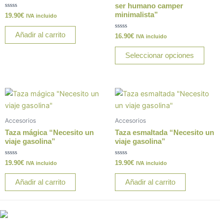
Las
ser humano camper
minimalista”
Valorado
19.90
€
opci
IVA incluido
con
0
se
de
Añadir al carrito
Valorado
16.90
€
IVA incluido
5
pue
con
0
elegi
de
Seleccionar opciones
5
en
la
pági
de
prod
Accesorios
Accesorios
Taza mágica “Necesito un
Taza esmaltada “Necesito un
viaje gasolina”
viaje gasolina”
Valorado
Valorado
19.90
€
19.90
€
IVA incluido
IVA incluido
con
con
0
0
de
de
Añadir al carrito
Añadir al carrito
5
5