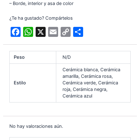
– Borde, interior y asa de color
¿Te ha gustado? Compártelos
F
W
X
E
C
C
a
h
m
o
o
c
at
ai
p
m
Peso
N/D
e
s
l
y
p
b
A
Li
ar
Cerámica blanca, Cerámica
amarilla, Cerámica rosa,
o
p
n
tir
Estilo
Cerámica verde, Cerámica
o
p
k
roja, Cerámica negra,
Cerámica azul
k
No hay valoraciones aún.