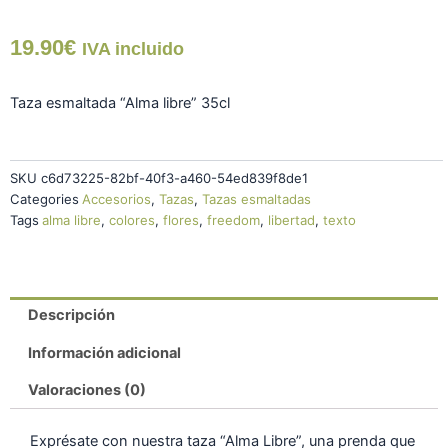
"Alma
Libre"
19.90
€
cantidad
IVA incluido
Taza esmaltada “Alma libre” 35cl
SKU
c6d73225-82bf-40f3-a460-54ed839f8de1
Categories
Accesorios
,
Tazas
,
Tazas esmaltadas
Tags
alma libre
,
colores
,
flores
,
freedom
,
libertad
,
texto
Descripción
Información adicional
Valoraciones (0)
Exprésate con nuestra taza “Alma Libre”, una prenda que