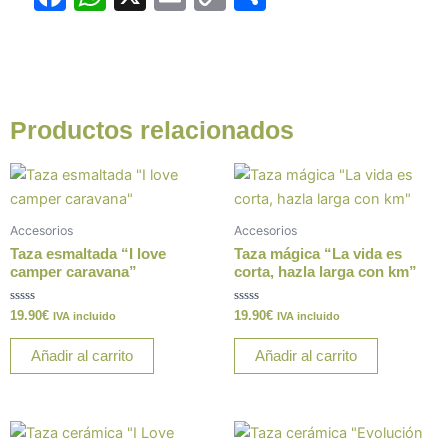
a
h
m
o
o
c
at
ai
p
m
e
s
l
y
p
b
A
Li
ar
Productos relacionados
o
p
n
tir
o
p
k
k
Accesorios
Accesorios
Taza esmaltada “I love
Taza mágica “La vida es
camper caravana”
corta, hazla larga con km”
Valorado
Valorado
19.90
€
19.90
€
IVA incluido
IVA incluido
con
con
0
0
de
de
Añadir al carrito
Añadir al carrito
5
5
Este
Este