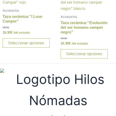
producto
prod
tiene
tiene
Accesorios
múltiples
múlt
Taza cerámica “I Love
Accesorios
variantes.
varia
Camper”
Taza cerámica “Evolución
Las
Las
del ser humano camper
negro”
Valorado
16.90
€
opciones
opci
IVA incluido
con
0
se
se
de
Seleccionar opciones
Valorado
16.90
€
IVA incluido
5
pueden
pue
con
0
elegir
elegi
de
Seleccionar opciones
5
en
en
la
la
página
pági
de
de
producto
prod