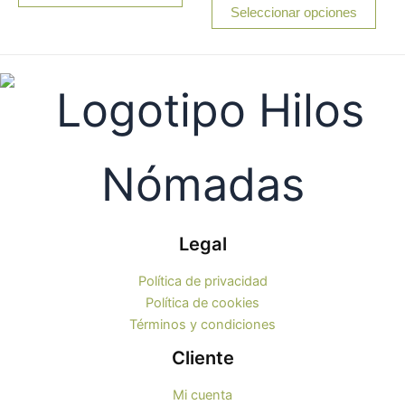
de
Seleccionar opciones
se
se
5
pueden
pue
elegir
elegi
en
en
la
la
página
pági
de
de
producto
prod
Legal
Política de privacidad
Política de cookies
Términos y condiciones
Cliente
Mi cuenta