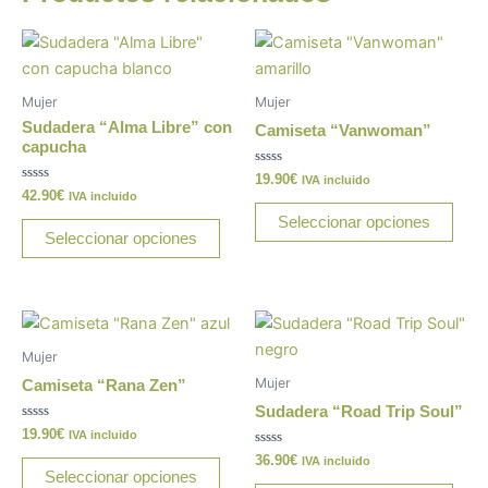
o
p
n
tir
o
p
k
Este
Este
k
producto
prod
tiene
tiene
Mujer
Mujer
múltiples
múlt
Sudadera “Alma Libre” con
Camiseta “Vanwoman”
variantes.
varia
capucha
Las
Las
Valorado
19.90
€
IVA incluido
con
Valorado
42.90
€
opciones
opci
IVA incluido
0
con
de
0
Seleccionar opciones
se
se
5
de
Seleccionar opciones
5
pueden
pue
elegir
elegi
en
en
Este
Este
la
la
producto
prod
página
pági
Mujer
tiene
tiene
de
de
Mujer
Camiseta “Rana Zen”
múltiples
múlt
producto
prod
Sudadera “Road Trip Soul”
variantes.
varia
Valorado
19.90
€
IVA incluido
con
Las
Las
0
Valorado
36.90
€
IVA incluido
de
con
Seleccionar opciones
opciones
opci
5
0