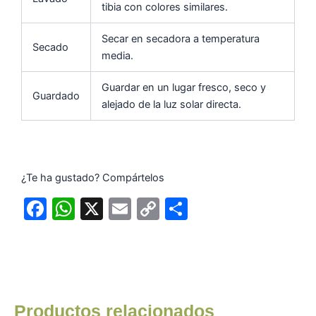
tibia con colores similares.
Secar en secadora a temperatura
Secado
media.
Guardar en un lugar fresco, seco y
Guardado
alejado de la luz solar directa.
¿Te ha gustado? Compártelos
F
W
X
E
C
C
a
h
m
o
o
c
at
ai
p
m
e
s
l
y
p
b
A
Li
ar
Productos relacionados