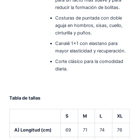
para un tacto más suave y para
reducir la formación de bolitas.
Costuras de puntada con doble
aguja en hombros, sisas, cuello,
cinturilla y puños.
Canalé 1×1 con elastano para
mayor elasticidad y recuperación.
Corte clásico para la comodidad
diaria.
Tabla de tallas
S
M
L
XL
A) Longitud (cm)
69
71
74
76