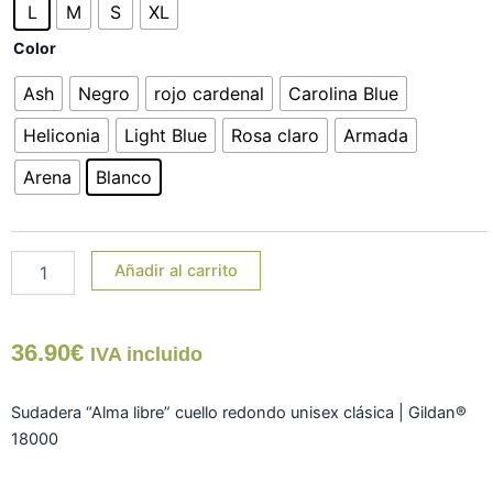
Libre"
L
M
S
XL
cantidad
Color
Ash
Negro
rojo cardenal
Carolina Blue
Heliconia
Light Blue
Rosa claro
Armada
Arena
Blanco
Añadir al carrito
36.90
€
IVA incluido
Sudadera “Alma libre” cuello redondo unisex clásica | Gildan®
18000