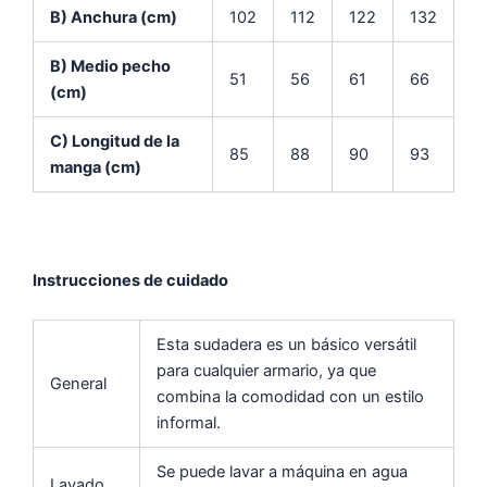
B) Anchura (cm)
102
112
122
132
B) Medio pecho
51
56
61
66
(cm)
C) Longitud de la
85
88
90
93
manga (cm)
Instrucciones de cuidado
Esta sudadera es un básico versátil
para cualquier armario, ya que
General
combina la comodidad con un estilo
informal.
Se puede lavar a máquina en agua
Lavado