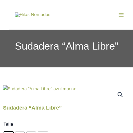
Ir
Main
al
Men
contenido
Sudadera “Alma Libre”
Sudadera “Alma Libre”
Sudadera
Talla
"Alma